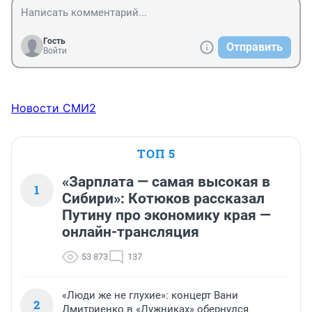
Гость
Отправить
Войти
Новости СМИ2
ТОП 5
«Зарплата — самая высокая в
1
Сибири»: Котюков рассказал
Путину про экономику края —
онлайн-трансляция
53 873
137
«Люди же не глухие»: концерт Вани
2
Дмитриенко в «Лужниках» обернулся