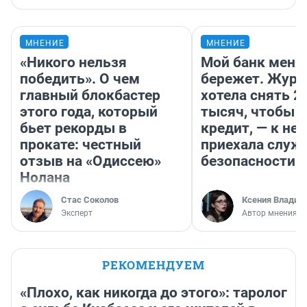
МНЕНИЕ
МНЕНИЕ
«Никого нельзя
Мой банк меня
победить». О чем
бережет. Журн
главный блокбастер
хотела снять 2
этого года, который
тысяч, чтобы п
бьет рекорды в
кредит, — к не
прокате: честный
приехала служ
отзыв на «Одиссею»
безопасности
Нолана
Стас Соколов
Ксения Владим
Эксперт
Автор мнения
РЕКОМЕНДУЕМ
«Плохо, как никогда до этого»: таролог