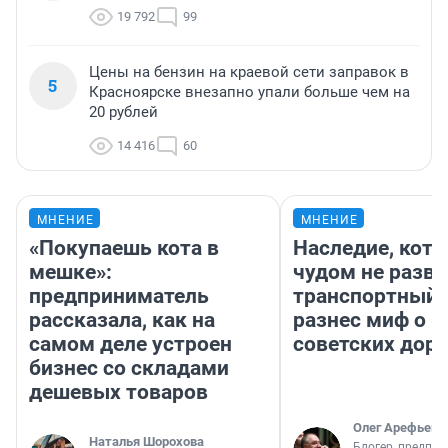
19 792
99
Цены на бензин на краевой сети заправок в
5
Красноярске внезапно упали больше чем на
20 рублей
14 416
60
МНЕНИЕ
МНЕНИЕ
«Покупаешь кота в
Наследие, кото
мешке»:
чудом не разва
предприниматель
транспортный 
рассказала, как на
разнес миф о 
самом деле устроен
советских доро
бизнес со складами
дешевых товаров
Олег Арефьев
Наталья Шорохова
Блогер, предпри