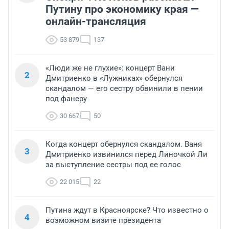
Путину про экономику края —
онлайн-трансляция
53 879
137
«Люди же не глухие»: концерт Вани
2
Дмитриенко в «Лужниках» обернулся
скандалом — его сестру обвинили в пении
под фанеру
30 667
50
Когда концерт обернулся скандалом. Ваня
3
Дмитриенко извинился перед Линочкой Ли
за выступление сестры под ее голос
22 015
22
Путина ждут в Красноярске? Что известно о
4
возможном визите президента