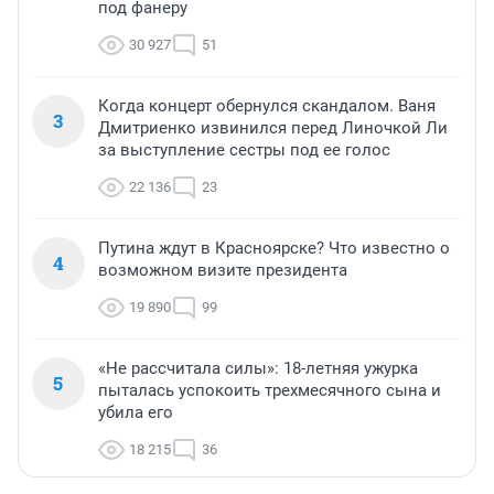
под фанеру
30 927
51
Когда концерт обернулся скандалом. Ваня
3
Дмитриенко извинился перед Линочкой Ли
за выступление сестры под ее голос
22 136
23
Путина ждут в Красноярске? Что известно о
4
возможном визите президента
19 890
99
«Не рассчитала силы»: 18-летняя ужурка
5
пыталась успокоить трехмесячного сына и
убила его
18 215
36