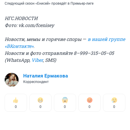
Следующий сезон «Енисей» проведёт в Премьер-лиге
НГС.НОВОСТИ
Фото: vk.com/fcenisey
Новости, мемы и горячие споры
—
в нашей группе
«ВКонтакте»
.
Новости и фото отправляйте 8–999–315–05–05
(WhatsApp,
Viber
, SMS)
Наталия Ермакова
Корреспондент
0
0
0
0
0