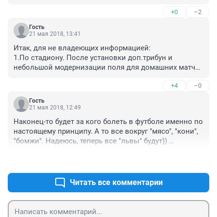
+0
–2
Гость
21 мая 2018, 13:41
Итак, для не владеющих информацией:

1.По стадиону. После установки доп.трибун и 
небольшой модернизации поля для домашних матчей 
вполне подойдет стадион Локомотив. А далее и 
+4
–0
центральный пустят.

2.По бюджету. Команда ФНЛ и РФПЛ - 2 разные 
Гость
вещи... И найти спонсора для команды премьер-лиги 
21 мая 2018, 12:49
проще в разы. Уверен, что найдутся. 

Наконец-то будет за кого болеть в футболе именно по 
3.Никто не ставит задач на текущий сезон войти в 
настоящему принципу. А то все вокруг "мясо", "кони", 
верхние строчки. Но игры с Анжи показали, что 
"бомжи". Надеюсь, теперь все "львы" будут)) 
Енисей вполне может показать качественный футбол 
Молодцы, ребята, конечно. Аленичев хорошую работу 
с командами из вышки. А если вспомнить Амкар... 

+5
–0
проделал.
4.Вперед Енисей!!!
Читать все комментарии