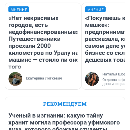
МНЕНИЕ
МНЕНИЕ
«Нет некрасивых
«Покупаешь ко
городов, есть
мешке»:
недофинансированные».
предпринимат
Путешественники
рассказала, как
проехали 2000
самом деле ус
километров по Уралу на
бизнес со скл
машине — стоило ли оно
дешевых това
того
Наталья Шорох
Екатерина Литкевич
Открыла кофейн
деньги соцразв
РЕКОМЕНДУЕМ
Ученый в изгнании: какую тайну
хранит могила профессора уфимского
вуза, которого обожали студенты