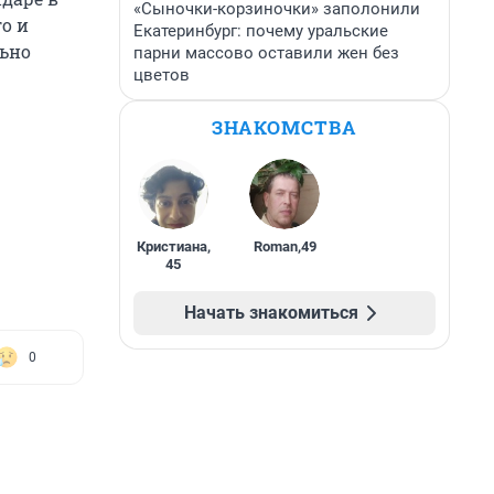
«Сыночки-корзиночки» заполонили
о и
Екатеринбург: почему уральские
льно
парни массово оставили жен без
цветов
ЗНАКОМСТВА
Кристиана
,
Roman
,
49
45
Начать знакомиться
0