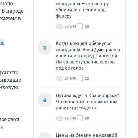
ачало
скандалом — его сестру
обвинили в пении под
 В народе
фанеру
скажем в
30 544
50
е.
Когда концерт обернулся
3
скандалом. Ваня Дмитриенко
извинился перед Линочкой
Ли за выступление сестры
под ее голос
принято
21 949
22
ендовано
никовую
Путина ждут в Красноярске?
4
Что известно о возможном
визите президента
19 749
99
все свои
к.
Цены на бензин на краевой