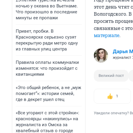
25-летняя туристка исчезла
ночью у океана во Вьетнаме.
этот день чтят 
Что произошло в последние
Вологодского. 
минуты ее пропажи
просить прощен
связанные с это
Привет, пробки. В
материале
.
Красноярске серьезно сузят
перекрытую ради метро одну
из главных улиц центра
Дарья М
журналист 
Правила оплаты коммуналки
изменятся: что произойдет с
квитанциями
Великий пост
«Это общий ребенок, а не „муж
помогает“»: истории семей,
1
где в декрет ушел отец
«Все угорают с этой стройки»:
Увидели опечатку? В
красноярцы «накинулись» на
журналиста из Омска за
хвалебный отзыв о городе