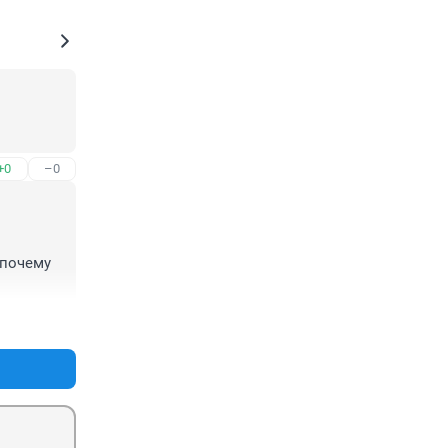
+0
–0
почему 
+0
–0