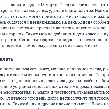
ться дальних дорог 18 марта. Предки верили, что в это
тречаться только успех, удача и благополучие. Новые
от день также могли принести в жизнь красок и разно
тесь общаться с незнакомцами. На день Конона особое
натные растения: протрите лепестки, полейте землю,
овый горшок. Также можно добавить в дом красок — к
х цветов. Свежести квартире придаст и перестановка.
это поможет по-новому взглянуть на свою жизнь.
делать
 поста нельзя есть мясо, молоко, сливочное масло, ры
здерживаются от выпечки и крепких напитков. На пр
ьзя сквернословить и делать зло другим, особенно бл
ельно устраивать посиделки с гостями дома, посещат
 мероприятия. 18 марта, в частности, отказывались и
к. Считалось, что вещь долго не прослужит или прио
чным. Также были и другие плохие приметы. Люди не