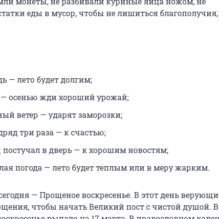
мли монеты, не разбивали куриные яйца ножом, не
татки еды в мусор, чтобы не лишиться благополучия,
ь — лето будет долгим;
 — осенью жди хороший урожай;
ный ветер — ударят заморозки;
ряд три раза — к счастью;
 постучал в дверь — к хорошим новостям;
плая погода — лето будет теплым или в меру жарким.
сегодня — Прощеное воскресенье. В этот день верующи
ощения, чтобы начать Великий пост с чистой душой. В
оскресенье выпало на 17 марта. В православном кале