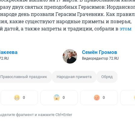
сразу двух святых преподобных Герасимов: Иорданског
В народе день прозвали Герасим Грачевник. Как прави
ия, какие существуют народные приметы и поверья,
й датой, а также запреты и традиции, собрали в
этом
акеева
Семён Громов
72.RU
Видеоредактор 72.RU
Православный праздник
Народная примета
Обряд
0
0
0
ыделите фрагмент и нажмите Ctrl+Enter