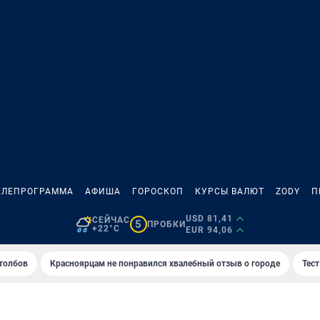
ЕЛЕПРОГРАММА
АФИША
ГОРОСКОП
КУРСЫ ВАЛЮТ
ZODY
П
USD 81,41
СЕЙЧАС
5
ПРОБКИ
+22°C
EUR 94,06
толбов
Красноярцам не понравился хвалебный отзыв о городе
Тес