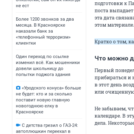
подготовки к П
не ест
поста выпадает
эта дата связа
Более 1200 звонков за два
этом материале
месяца. В Красноярске
наказали банк за
«телефонный терроризм»
Кратко о том, к
клиентки
Один переход по ссылке
Что можно д
изменил всё. Как мошенники
довели школьницу до
Первый понедел
попытки поджога здания
прибираться и н
в этот день воз
«Уродского конуса» больше
или очищенную в
не будет: кто и за сколько
поставит новую главную
новогоднюю елку в
Не забываем, ч
Красноярске
календаре. В эт
дела. Некоторые
С детства грезил о ГАЗ-24:
автоплюшкин переехал в