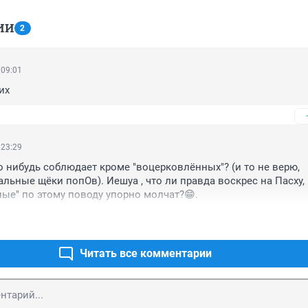
ИИ
2
 09:01
их
 23:29
о нибудь соблюдает кроме "воцерковлённых"? (и то не верю, 
альные щёки попОв). Иешуа , что ли правда воскрес на Пасху, 
ные" по этому поводу упорно молчат?😁.
Читать все комментарии