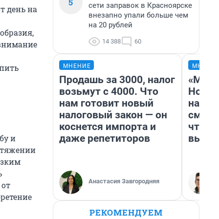
5
сети заправок в Красноярске
т день на
внезапно упали больше чем
на 20 рублей
образия,
14 388
60
 внимание
МНЕНИЕ
МНЕНИ
упить
Продашь за 3000, налог
«Мы в
возьмут с 4000. Что
Нолан
нам готовит новый
настр
налоговый закон — он
смотр
коснется импорта и
чтобы
даже репетиторов
выгля
бу и
отяжении
изким
ь
Анастасия Завгородняя
 от
бретение
РЕКОМЕНДУЕМ