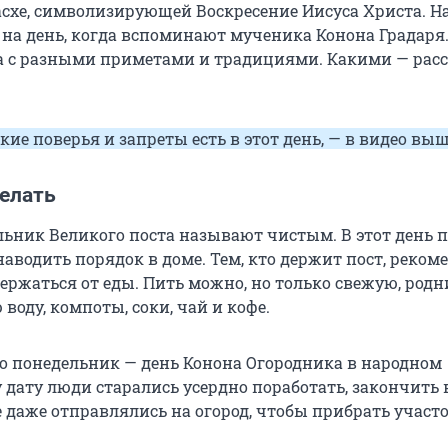
асхе, символизирующей Воскресение Иисуса Христа. Н
 на день, когда вспоминают мученика Конона Градаря.
на с разными приметами и традициями. Какими — рас
.
акие поверья и запреты есть в этот день, — в видео выш
елать
ьник Великого поста называют чистым. В этот день 
аводить порядок в доме. Тем, кто держит пост, реком
держаться от еды. Пить можно, но только свежую, род
оду, компоты, соки, чай и кофе.
то понедельник — день Конона Огородника в народном
у дату люди старались усердно поработать, закончить 
 даже отправлялись на огород, чтобы прибрать участо