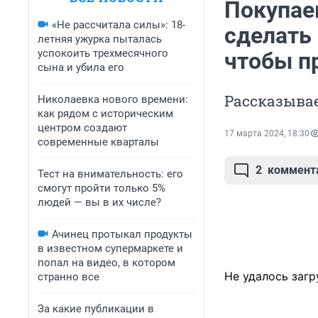
Покупаем
«Не рассчитала силы»: 18-
сделать 
летняя ужурка пыталась
успокоить трехмесячного
чтобы п
сына и убила его
Рассказывае
Николаевка нового времени:
как рядом с историческим
центром создают
17 марта 2024, 18:30
современные кварталы
2
коммент
Тест на внимательность: его
смогут пройти только 5%
людей — вы в их числе?
Ачинец протыкал продукты
в известном супермаркете и
попал на видео, в котором
Не удалось загр
странно все
За какие публикации в