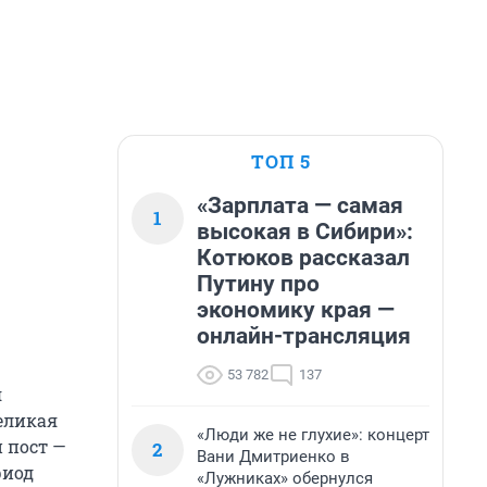
ТОП 5
«Зарплата — самая
1
высокая в Сибири»:
Котюков рассказал
Путину про
экономику края —
онлайн-трансляция
53 782
137
я
еликая
«Люди же не глухие»: концерт
 пост —
2
Вани Дмитриенко в
риод
«Лужниках» обернулся