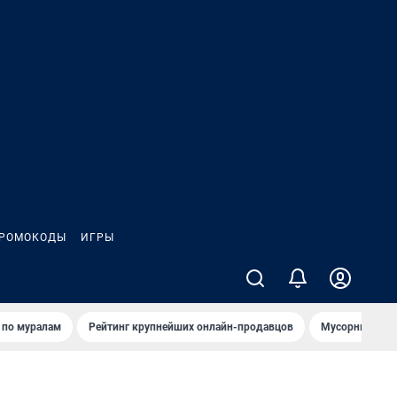
РОМОКОДЫ
ИГРЫ
т по мурaлaм
Рейтинг крупнейших онлайн-продавцов
Мусорный тех