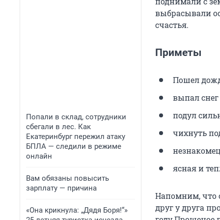
поднимали с зе
выбрасывали ос
счастья.
Приметы
Пошел дожд
выпал снег
подул силь
Попали в склад, сотрудники
сбегали в лес. Как
чихнуть под
Екатеринбург пережил атаку
БПЛА — следили в режиме
незнакомец
онлайн
ясная и те
Вам обязаны повысить
зарплату — причина
Напомним, что 
друг у друга пр
«Она крикнула: „Дядя Боря!“»
году Прощеное в