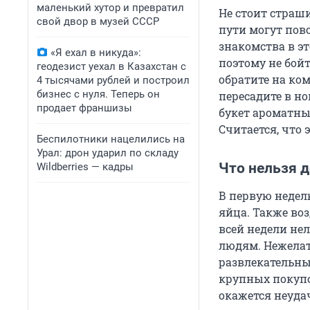
маленький хутор и превратил
Не стоит страши
свой двор в музей СССР
пути могут повс
знакомства в эт
«Я ехал в никуда»:
поэтому не бой
геодезист уехал в Казахстан с
обратите на ком
4 тысячами рублей и построил
бизнес с нуля. Теперь он
пересадите в н
продает франшизы
букет ароматны
Считается, что 
Беспилотники нацелились на
Урал: дрон ударил по складу
Что нельзя 
Wildberries — кадры
В первую неделю
яйца. Также во
всей недели нел
людям. Нежелат
развлекательные
крупных покупо
окажется неуда