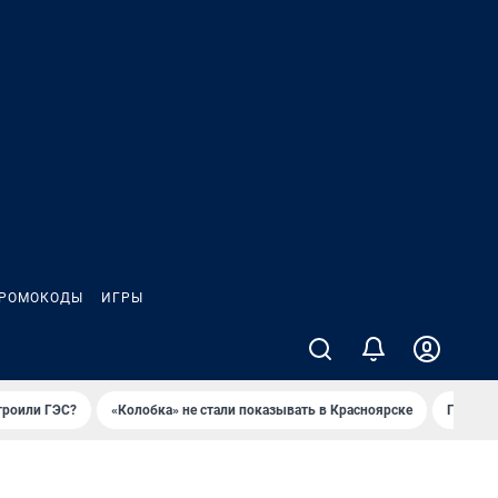
РОМОКОДЫ
ИГРЫ
троили ГЭС?
«Колобка» не стали показывать в Красноярске
Гриль-п