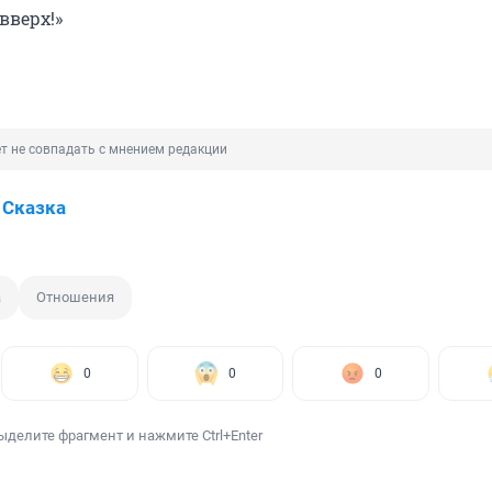
вверх!»
т не совпадать с мнением редакции
 Сказка
а
Отношения
0
0
0
ыделите фрагмент и нажмите Ctrl+Enter