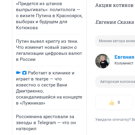
«Придется из штанов
Акции котиков 
выпрыгивать»: политологи —
о визите Путина в Красноярск,
Евгения Сказка
выборах и будущем для
Котюкова
Путин вывел крипту из тени.
Мнение автора може
Что изменит новый закон о
легализации цифровых валют
Евгения
в России
Колумнист
Работает в клинике и
играет в театре — что
Авторская колонк
известно о сестре Вани
Дмитриенко,
оскандалившейся на концерте
в «Лужниках»
0
Россиянина арестовали за
Увидели опечатку? В
звезды в Telegram — что он
натворил