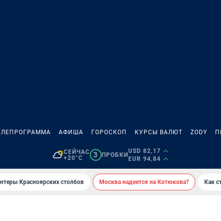
ЕЛЕПРОГРАММА
АФИША
ГОРОСКОП
КУРСЫ ВАЛЮТ
ZODY
П
USD 82,17
СЕЙЧАС
3
ПРОБКИ
+20°C
EUR 94,84
онтеры Красноярских столбов
Москва надеется на Котюкова?
Как с