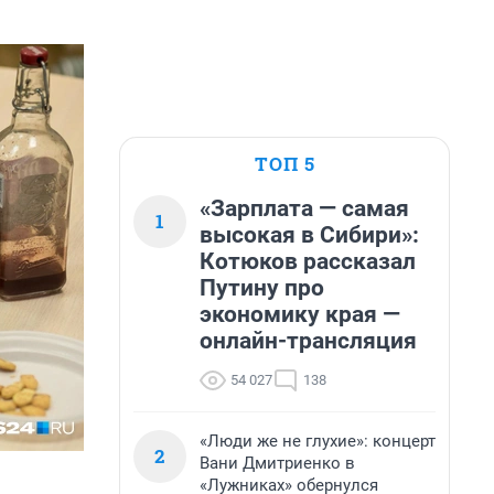
ТОП 5
«Зарплата — самая
1
высокая в Сибири»:
Котюков рассказал
Путину про
экономику края —
онлайн-трансляция
54 027
138
«Люди же не глухие»: концерт
2
Вани Дмитриенко в
«Лужниках» обернулся