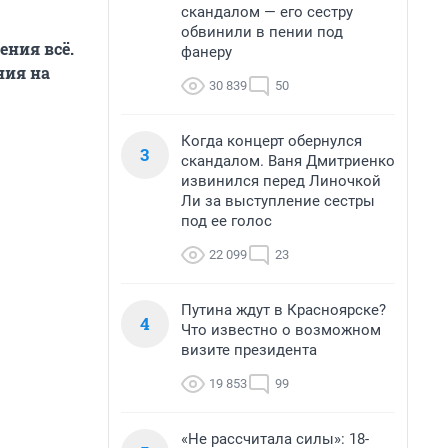
скандалом — его сестру
обвинили в пении под
ения всё.
фанеру
ния на
30 839
50
Когда концерт обернулся
3
скандалом. Ваня Дмитриенко
извинился перед Линочкой
Ли за выступление сестры
под ее голос
22 099
23
Путина ждут в Красноярске?
4
Что известно о возможном
визите президента
19 853
99
«Не рассчитала силы»: 18-