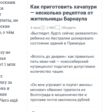
носками.
Как приготовить хачапури
ся
— несколько рецептов от
т
жительницы Барнаула
тлеты, не
еские
4 часа
2 485
Обсудить
, о чём
«Выглядит, будто сейчас развалится»:
ребенка из Австралии шокировало
состояние зданий в Приморье
зу не
«Вплоть до диареи»: как правильно
ная
пить иван-чай — новосибирский
т 1 млн
нутрициолог подсчитал допустимое
количество чашек
т.
лку за
«Он мне угрожает и портит жизнь»:
она и
москвич обвинил турагента из
щине
Волгограда в мошенничестве и
пропаже почти миллиона рублей
 Чего ещё