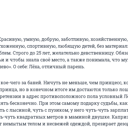
Красивую, умную, добрую, заботливую, хозяйственную,
ухоженную, спортивную, любящую детей, без материа
ем. Строго до 25 лет, желательно девственницу. Обяз
ьи и чтобы знала своё место, а также понимала, что 
ево». О себе: Лёха, отличный парень.
 кое-чего за баней. Ничуть не меньше, чем принцесс, 
принца, но в конечном итоге им достаются только ло
ретензии в адрес противоположного пола условный Л
ять бесконечно. При этом самому подарку судьбы, как
чуть с лысиной, чуть с пузиком, у него чуть-чуть зарпла
ть-чуть квадратных метров в маминой двушке. Капр
т немытым телом и несвежей одеждой, презирает дезо