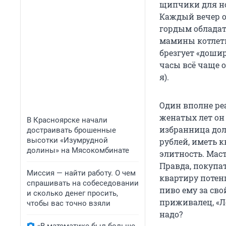
щипчики для но
Каждый вечер о
гордым обладат
мамины котлеты
брезгует «доши
часы всё чаще о
я).
Один вполне реа
женатых лет он 
В Красноярске начали
избранница дол
достраивать брошенные
высотки «Изумрудной
рублей, иметь 
долины» на Мясокомбинате
элитность. Мас
Правда, покупа
Миссия — найти работу. О чем
квартиру потенц
спрашивать на собеседовании
пиво ему за сво
и сколько денег просить,
приживалец, «Лё
чтобы вас точно взяли
надо?