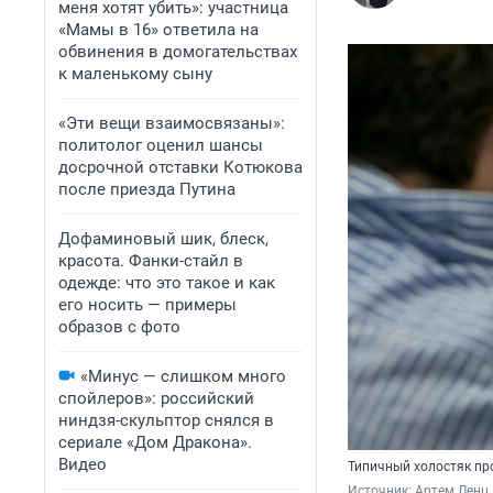
меня хотят убить»: участница
«Мамы в 16» ответила на
обвинения в домогательствах
к маленькому сыну
«Эти вещи взаимосвязаны»:
политолог оценил шансы
досрочной отставки Котюкова
после приезда Путина
Дофаминовый шик, блеск,
красота. Фанки-стайл в
одежде: что это такое и как
его носить — примеры
образов с фото
«Минус — слишком много
спойлеров»: российский
ниндзя-скульптор снялся в
сериале «Дом Дракона».
Видео
Типичный холостяк пр
Источник: 
Артем Ленц