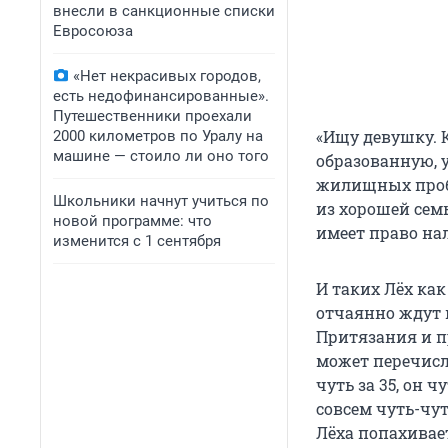
внесли в санкционные списки
Евросоюза
«Нет некрасивых городов,
есть недофинансированные».
Путешественники проехали
«Ищу девушку. 
2000 километров по Уралу на
машине — стоило ли оно того
образованную, 
жилищных пробл
Школьники начнут учиться по
из хорошей сем
новой программе: что
имеет право нал
изменится с 1 сентября
И таких Лёх как
отчаянно ждут 
Притязания и п
может перечисл
чуть за 35, он 
совсем чуть-чу
Лёха попахивае