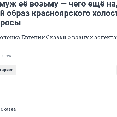
муж её возьму — чего ещё на
й образ красноярского холос
просы
олонка Евгении Сказки о разных аспекта
25 939
тариев
 Сказка