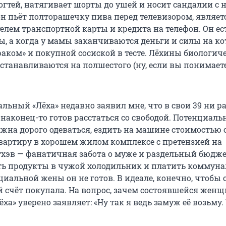
гтей, натягивает шорты до ушей и носит сандалии с 
н пьёт полторашечку пива перед телевизором, являет
елем транспортной карты и кредита на телефон. Он ес
, а когда у мамы заканчиваются деньги и силы на ко
раком» и покупной сосиской в тесте. Лёхины биологич
станавливаются на полшестого (ну, если вы понимаете
льный «Лёха» недавно заявил мне, что в свои 39 ни ра
наконец-то готов расстаться со свободой. Потенциаль
жна дорого одеваться, ездить на машине стоимостью о
квартиру в хорошем жилом комплексе с претензией на
тхэв — фанатичная забота о муже и раздельный бюдже
ть продукты в чужой холодильник и платить коммуна
иальной жены он не готов. В идеале, конечно, чтобы 
й счёт покупала. На вопрос, зачем состоявшейся жен
ха» уверено заявляет: «Ну так я ведь замуж её возьму.