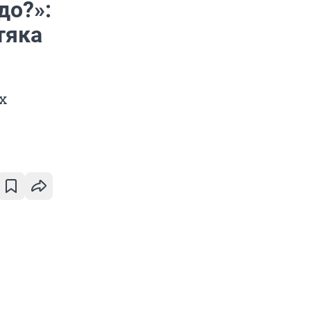
до?»:
тяка
х