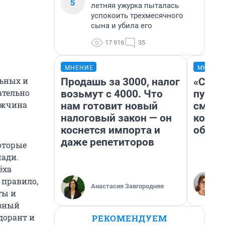
5
летняя ужурка пыталась
успокоить трехмесячного
сына и убила его
17 916
35
МНЕНИЕ
МНЕНИ
льных и
Продашь за 3000, налог
«Спут
ательно
возьмут с 4000. Что
пургу»
мужчина
нам готовит новый
смерт
налоговый закон — он
котор
коснется импорта и
обнар
даже репетиторов
которые
шади.
ёха
 правило,
Анастасия Завгородняя
ты и
изный
дорант и
РЕКОМЕНДУЕМ