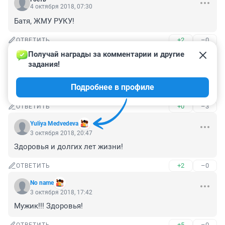
4 октября 2018, 07:30
Батя, ЖМУ РУКУ!
+2
–0
ОТВЕТИТЬ
Получай награды за комментарии и другие 
Гость
3 октября 2018, 20:56
задания!
ДЕДа старый.. Прыгал с парашютом?. Да!. Так тогда 
Подробнее в профиле
стране было надо. )))
+0
–3
ОТВЕТИТЬ
Yuliya Medvedeva
3 октября 2018, 20:47
Здоровья и долгих лет жизни!
+2
–0
ОТВЕТИТЬ
No name
3 октября 2018, 17:42
Мужик!!! Здоровья!
+5
–0