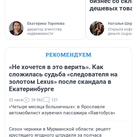
бизнес со скл
дешевых това
Екатерина Торопова
Наталья Шорох
директор агентства
Открыла кофейн
недвижимости
деньги соцразв
РЕКОМЕНДУЕМ
«Не хочется в это верить». Как
сложилась судьба «следователя на
золотом Lexus» после скандала в
Екатеринбурге
22 часа
29 562
121
«Четыре месяца больничных»: в Ярославле
автомобилист изувечил пассажира «Яавтобуса»
Сезон черники в Мурманской области: рецепт
хрустящего ягодного штруделя за полчаса