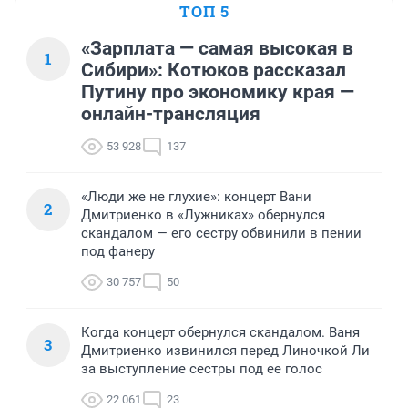
ТОП 5
«Зарплата — самая высокая в
1
Сибири»: Котюков рассказал
Путину про экономику края —
онлайн-трансляция
53 928
137
«Люди же не глухие»: концерт Вани
2
Дмитриенко в «Лужниках» обернулся
скандалом — его сестру обвинили в пении
под фанеру
30 757
50
Когда концерт обернулся скандалом. Ваня
3
Дмитриенко извинился перед Линочкой Ли
за выступление сестры под ее голос
22 061
23