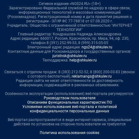
Сетевое издание «NGS24.RU» (18+)
Зарегистрировано Федеральной службой по надзору в сфере связи,
информационных технологий и массовых коммуникаций
(Роскомнадзор). Регистрационный номер и дата принятия решения о
регистрации - ЭЛ № ФС 77-78818 от 07.08.2020 г.
Учредитель: Общество с ограниченной ответственностью "ИНТЕРНЕТ
ТЕХНОЛОГИИ"
Главный редактор: Кондрашова Надежда Александровна
Адрес редакции: 660017, Россия, Красноярск, пр. Мира, 94, оф. 230,
телефон 8 (391) 252-99-53, 8 (999) 315-05-05
Электронный адрес редакции:
ngs24@shkulev.ru
Контактные данные для Роскомнадзора и государственных органов:
juristnsk@shkulev.ru
Техподдержка:
help@shkulev.ru
Связаться с отделом продаж: 8 (383) 212-52-52, 8 (800) 200-03-83 (звонок
с сотового бесплатный),
reklamangs@shkulev.ru
Редакция сайта не несет ответственности за достоверность
информации, содержащейся в рекламных объявлениях.
Особенности эксплуатации (использования) веб-портала регулируются:
Руководством пользователя
Описанием функциональных характеристик ПО
Условиями использования веб-портала и политикой
конфиденциальности персональных данных
Веб-портал распространяется в виде интернет-сервиса, специальные
действия по установке на стороне пользователя не требуются
Политика использования cookies