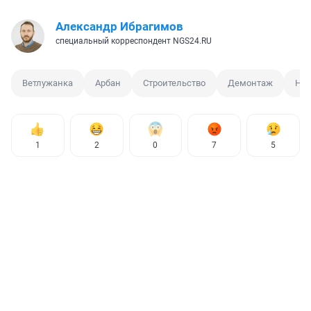
Александр Ибрагимов
специальный корреспондент NGS24.RU
Ветлужанка
Арбан
Строительство
Демонтаж
Нед
1
2
0
7
5