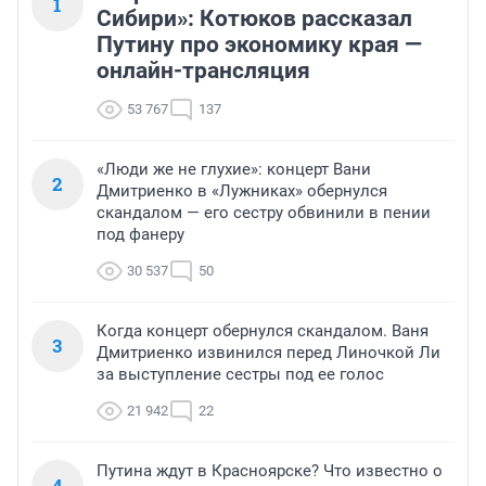
1
Сибири»: Котюков рассказал
Путину про экономику края —
онлайн-трансляция
53 767
137
«Люди же не глухие»: концерт Вани
2
Дмитриенко в «Лужниках» обернулся
скандалом — его сестру обвинили в пении
под фанеру
30 537
50
Когда концерт обернулся скандалом. Ваня
3
Дмитриенко извинился перед Линочкой Ли
за выступление сестры под ее голос
21 942
22
Путина ждут в Красноярске? Что известно о
4