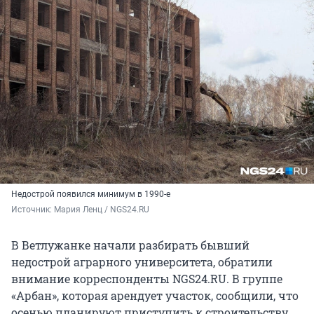
Недострой появился минимум в 1990-е
Источник: 
Мария Ленц / NGS24.RU
В Ветлужанке начали разбирать бывший
недострой аграрного университета, обратили
внимание корреспонденты NGS24.RU. В группе
«Арбан», которая арендует участок, сообщили, что
осенью планируют приступить к строительству