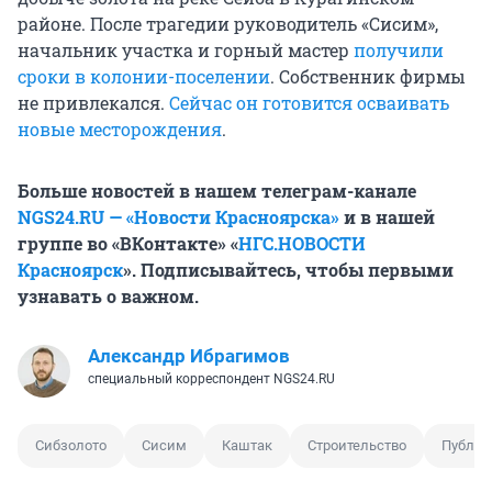
районе. После трагедии руководитель «Сисим»,
начальник участка и горный мастер
получили
сроки в колонии-поселении
. Собственник фирмы
не привлекался.
Сейчас он готовится осваивать
новые месторождения
.
Больше новостей в нашем телеграм-канале
NGS24.RU — «Новости Красноярска»
и в нашей
группе во «ВКонтакте» «
НГС.НОВОСТИ
Красноярск
». Подписывайтесь, чтобы первыми
узнавать о важном.
Александр Ибрагимов
специальный корреспондент NGS24.RU
Сибзолото
Сисим
Каштак
Строительство
Публич