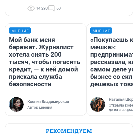
14 293
60
МНЕНИЕ
МНЕНИЕ
Мой банк меня
«Покупаешь ко
бережет. Журналист
мешке»:
хотела снять 200
предпринимат
тысяч, чтобы погасить
рассказала, как
кредит, — к ней домой
самом деле ус
приехала служба
бизнес со скл
безопасности
дешевых това
Наталья Шорох
Ксения Владимирская
Открыла кофейн
Автор мнения
деньги соцразв
РЕКОМЕНДУЕМ