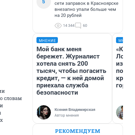
5
сети заправок в Красноярске
внезапно упали больше чем
на 20 рублей
14 344
60
МНЕНИЕ
МНЕНИ
Мой банк меня
«Как б
бережет. Журналист
Лондо
хотела снять 200
из Ом
тысяч, чтобы погасить
почем
кредит, — к ней домой
круче
приехала служба
город
ии
безопасности
о словам
ки
Ксения Владимирская
ы
Автор мнения
х
РЕКОМЕНДУЕМ