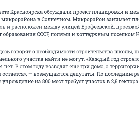
овете Красноярска обсуждали проект планировки и ме
о микрорайона в Солнечном. Микрорайон занимает п
ров и расположен между улицей Ерофеевской, проезже
ет образования СССР, полями и коттеджным поселком 
десь говорят о необходимости строительства школы, н
ельного участка найти не могут. «Каждый год строятс
нет. В этом году возводят еще три дома, а территори
е остается», — возмущаются депутаты. По последним р
 учреждение на 800 мест требует участок в 2,8 гектара