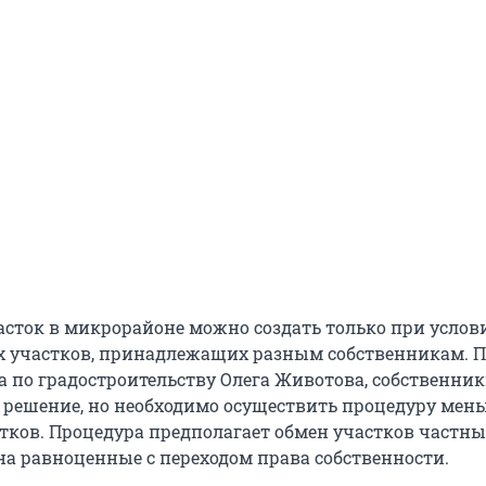
сток в микрорайоне можно создать только при услов
х участков, принадлежащих разным собственникам. П
а по градостроительству Олега Животова, собственни
о решение, но необходимо осуществить процедуру мен
тков. Процедура предполагает обмен участков частны
на равноценные с переходом права собственности.