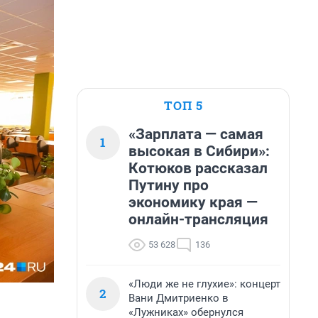
ТОП 5
«Зарплата — самая
1
высокая в Сибири»:
Котюков рассказал
Путину про
экономику края —
онлайн-трансляция
53 628
136
«Люди же не глухие»: концерт
2
Вани Дмитриенко в
«Лужниках» обернулся