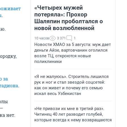
«Четырех мужей
роживает
потеряла»: Прохор
ы
.
Шаляпин проболтался о
новой возлюбленной
аю.
10 часов
3 371
1
Новости ХМАО за 5 августа: муж дает
деньги Айзе, вартовчанин оголился
ородку,
возле ТЦ, откроются новые
поликлиники
«Я не жалуюсь». Строитель лишился
ю за
рук и ног и стал звездой соцсетей:
тадиона
.
как он живет и почему его семью
искал весь Узбекистан
колы
 —
«Не привози их мне в третий раз».
Читинец 40 лет разводит голубей,
а нет.
которые всегда к нему возвращаются