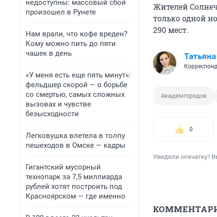
недоступны: массовый сбой
Жителей Солнеч
произошел в Рунете
только одной но
290 мест.
Нам врали, что кофе вреден?
Кому можно пить до пяти
чашек в день
Татьяна
Корреспонд
«У меня есть еще пять минут»:
фельдшер скорой — о борьбе
со смертью, самых сложных
Академгородок
вызовах и чувстве
безысходности
0
Легковушка влетела в толпу
пешеходов в Омске — кадры
Увидели опечатку? В
Гигантский мусорный
технопарк за 7,5 миллиарда
рублей хотят построить под
Красноярском — где именно
КОММЕНТАР