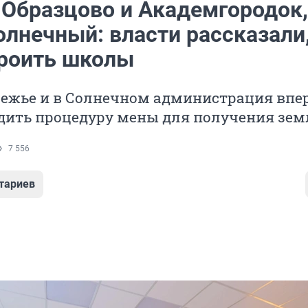
 Образцово и Академгородок,
лнечный: власти рассказали,
троить школы
режье и в Солнечном администрация впе
одить процедуру мены для получения зем
7 556
тариев