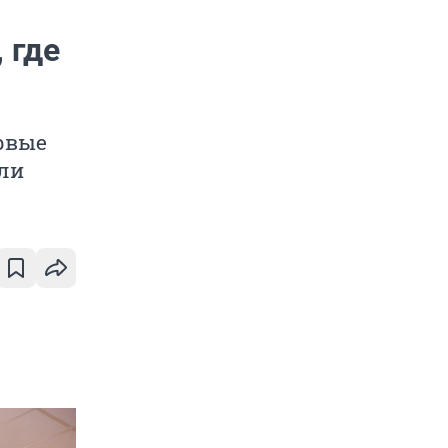
 где
рвые
ли