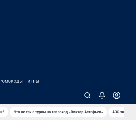
РОМОКОДЫ
ИГРЫ
ли?
Что не так с туром на теплоход «Виктор Астафьев»
AЗС закупае