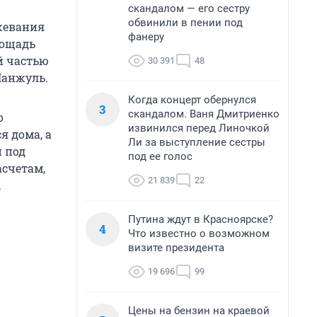
скандалом — его сестру
обвинили в пении под
жевания
фанеру
лощадь
й частью
30 391
48
Нанжуль.
Когда концерт обернулся
3
скандалом. Ваня Дмитриенко
о
извинился перед Линочкой
я дома, а
Ли за выступление сестры
и под
под ее голос
асчетам,
21 839
22
.
Путина ждут в Красноярске?
4
Что известно о возможном
визите президента
19 696
99
Цены на бензин на краевой