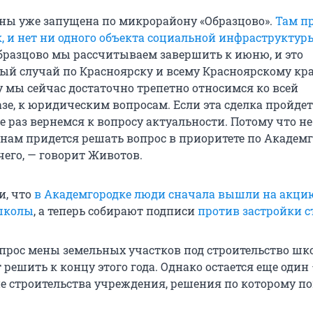
ны уже запущена по микрорайону «Образцово».
Там п
к, и нет ни одного объекта социальной инфраструктур
бразцово мы рассчитываем завершить к июню, и это
ый случай по Красноярску и всему Красноярскому кр
 мы сейчас достаточно трепетно относимся ко всей
зе, к юридическим вопросам. Если эта сделка пройдет
 раз вернемся к вопросу актуальности. Потому что не
 нам придется решать вопрос в приоритете по Академг
чего, — говорит Животов.
и, что
в Академгородке люди сначала вышли на акци
 школы
, а теперь собирают подписи
против застройки с
прос мены земельных участков под строительство ш
решить к концу этого года. Однако остается еще один
 строительства учреждения, решения по которому пок