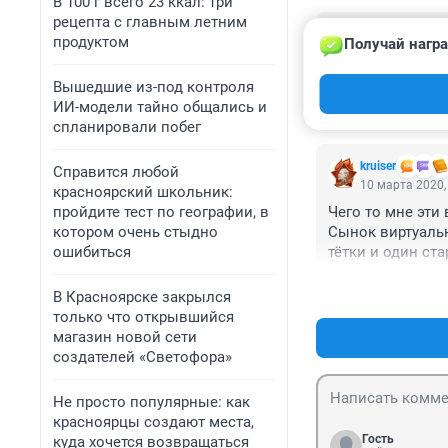
В 100 г всего 23 ккал: три
рецепта с главным летним
Гость
продуктом
Получай награ
16 марта 2020,
Тоже купили квар
Вышедшие из-под контроля
быть детский сад
ИИ-модели тайно общались и
спланировали побег
kruiser
Справится любой
10 марта 2020,
красноярский школьник:
пройдите тест по географии, в
Чего то мне эти
котором очень стыдно
Сынок виртуальн
ошибиться
тётки и один ст
В Красноярске закрылся
только что открывшийся
магазин новой сети
создателей «Светофора»
Не просто популярные: как
красноярцы создают места,
Гость
куда хочется возвращаться