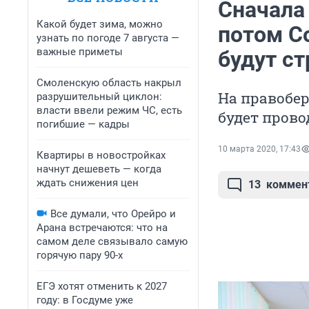
Сначала
Какой будет зима, можно
потом Со
узнать по погоде 7 августа —
важные приметы
будут с
Смоленскую область накрыл
На правобе
разрушительный циклон:
власти ввели режим ЧС, есть
будет пров
погибшие — кадры
10 марта 2020, 17:43
Квартиры в новостройках
начнут дешеветь — когда
ждать снижения цен
13
коммен
Все думали, что Орейро и
Арана встречаются: что на
самом деле связывало самую
горячую пару 90-х
ЕГЭ хотят отменить к 2027
году: в Госдуме уже