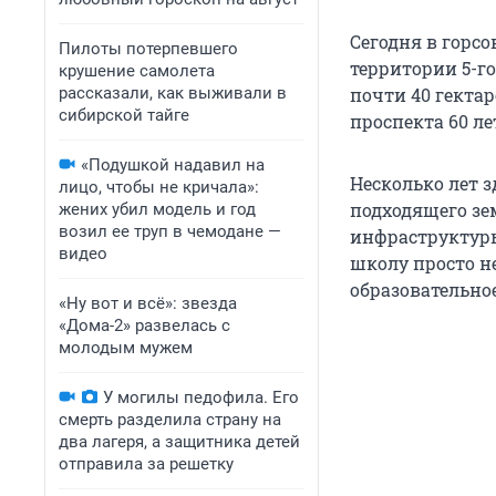
Сегодня в горс
Пилоты потерпевшего
территории 5-г
крушение самолета
рассказали, как выживали в
почти 40 гекта
сибирской тайге
проспекта 60 л
«Подушкой надавил на
Несколько лет з
лицо, чтобы не кричала»:
подходящего зем
жених убил модель и год
возил ее труп в чемодане —
инфраструктуры 
видео
школу просто н
образовательное
«Ну вот и всё»: звезда
«Дома-2» развелась с
молодым мужем
У могилы педофила. Его
смерть разделила страну на
два лагеря, а защитника детей
отправила за решетку