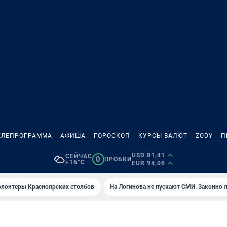
ЕЛЕПРОГРАММА
АФИША
ГОРОСКОП
КУРСЫ ВАЛЮТ
ZODY
П
USD 81,41
СЕЙЧАС
0
ПРОБКИ
+16°C
EUR 94,06
олонтеры Красноярских столбов
На Логинова не пускают СМИ. Законно 