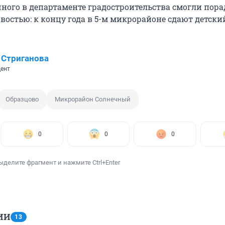
ного в департаменте градостроительства смогли пора
востью: к концу года в 5-м микрорайоне сдают детски
 Стриганова
ент
Образцово
Микрорайон Солнечный
0
0
0
ыделите фрагмент и нажмите Ctrl+Enter
ИИ
13