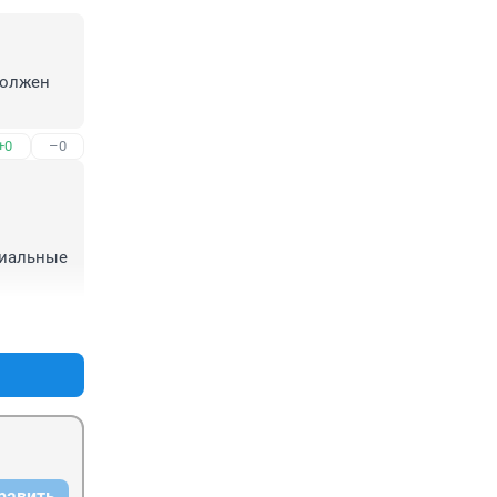
должен 
+0
–0
иальные 
+4
–0
равить