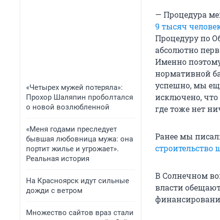
— Процедура ме
9 тысяч челове
Процедуру по О
абсолютно перв
Именно поэтому
нормативной ба
успешно, мы еще
«Четырех мужей потеряла»:
исключено, что
Прохор Шаляпин проболтался
о новой возлюбленной
где тоже нет ни
«Меня годами преследует
Ранее мы писал
бывшая любовница мужа: она
строительство
портит жилье и угрожает».
Реальная история
В Солнечном во
На Красноярск идут сильные
власти обещают 
дожди с ветром
финансирование
Множество сайтов враз стали