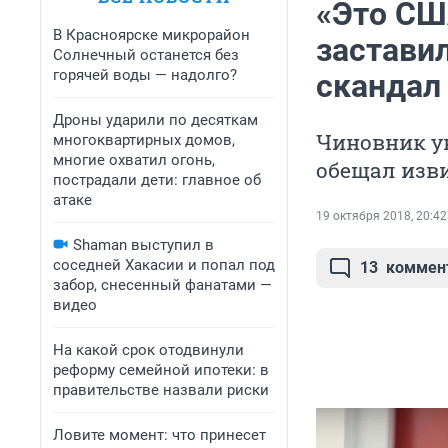
«Это СШ
В Красноярске микрорайон
застави
Солнечный останется без
горячей воды — надолго?
скандал
Дроны ударили по десяткам
Чиновник у
многоквартирных домов,
многие охватил огонь,
обещал изв
пострадали дети: главное об
атаке
19 октября 2018, 20:42
Shaman выступил в
соседней Хакасии и попал под
13
коммен
забор, снесенный фанатами —
видео
На какой срок отодвинули
реформу семейной ипотеки: в
правительстве назвали риски
Ловите момент: что принесет