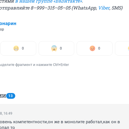
остями
в нашей группе «ВКонтакте»
.
 отправляйте 8–999–315–05–05 (WhatsApp,
Viber
, SMS)
онарин
тор
0
0
0
ыделите фрагмент и нажмите Ctrl+Enter
ИИ
13
8, 16:49
овень компетентности,он же в монолите работал,как он в 
опал то