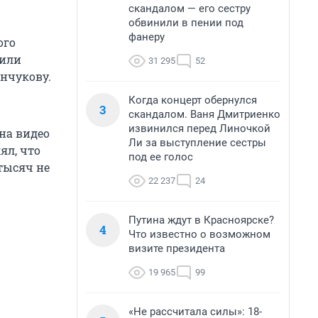
скандалом — его сестру
обвинили в пении под
фанеру
ого
нили
31 295
52
нчукову.
Когда концерт обернулся
3
скандалом. Ваня Дмитриенко
извинился перед Линочкой
 на видео
Ли за выступление сестры
ял, что
под ее голос
 тысяч не
22 237
24
Путина ждут в Красноярске?
4
Что известно о возможном
визите президента
19 965
99
«Не рассчитала силы»: 18-