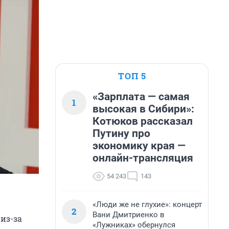
ТОП 5
«Зарплата — самая
1
высокая в Сибири»:
Котюков рассказал
Путину про
экономику края —
онлайн-трансляция
54 243
143
«Люди же не глухие»: концерт
2
Вани Дмитриенко в
из-за
«Лужниках» обернулся