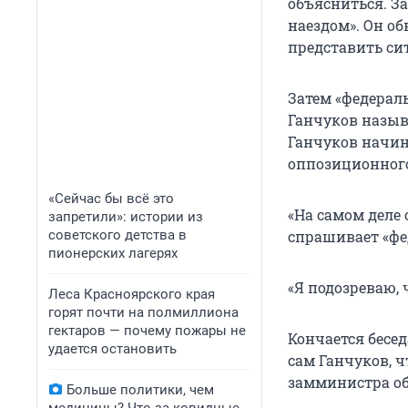
объясниться. З
наездом». Он о
представить сит
Затем «федерал
Ганчуков назыв
Ганчуков начин
оппозиционного
«Сейчас бы всё это
«На самом деле
запретили»: истории из
советского детства в
спрашивает «ф
пионерских лагерях
«Я подозреваю, 
Леса Красноярского края
горят почти на полмиллиона
гектаров — почему пожары не
Кончается бесе
удается остановить
сам Ганчуков, ч
замминистра об
Больше политики, чем