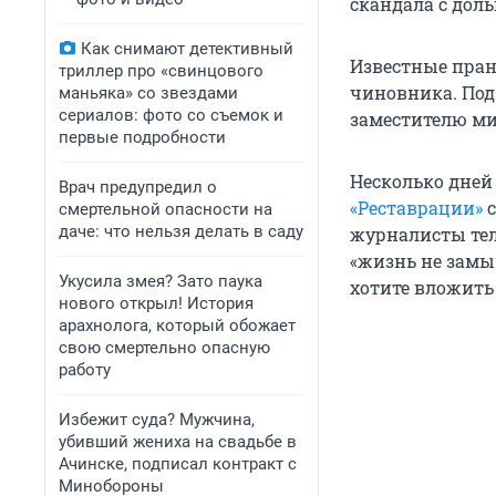
скандала с дол
Как снимают детективный
Известные пран
триллер про «свинцового
чиновника. Под
маньяка» со звездами
сериалов: фото со съемок и
заместителю ми
первые подробности
Несколько дней
Врач предупредил о
«Реставрации»
с
смертельной опасности на
даче: что нельзя делать в саду
журналисты тел
«жизнь не замык
Укусила змея? Зато паука
хотите вложить 
нового открыл! История
арахнолога, который обожает
свою смертельно опасную
работу
Избежит суда? Мужчина,
убивший жениха на свадьбе в
Ачинске, подписал контракт с
Минобороны