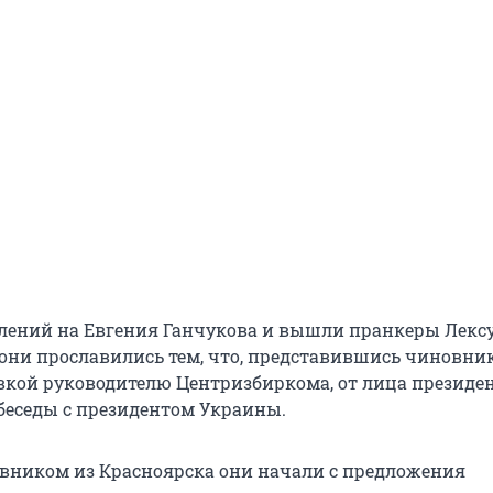
влений на Евгения Ганчукова и вышли пранкеры Лексу
о они прославились тем, что, представившись чиновни
вкой руководителю Центризбиркома, от лица президе
беседы с президентом Украины.
овником из Красноярска они начали с предложения