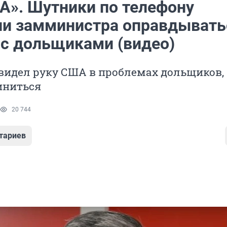
А». Шутники по телефону
ли замминистра оправдывать
 с дольщиками (видео)
видел руку США в проблемах дольщиков,
иниться
20 744
тариев