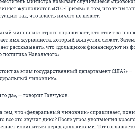
аместитель министра называет случившееся «провок
бвиняет журналистов «СТС-Примы» в том, что те пытал
уацию так, что власть ничего не делает.
ьный чиновник» строго спрашивает, кто стоит за про
ает имя журналиста, который выпустил сюжет. Затем
ает рассказывать, что «дольщиков финансируют из ф
 политика Навального».
 стоит за этим государственный департамент США?» —
едеральный чиновник».
что да», — говорит Ганчуков.
да тем, что «федеральный чиновник» спрашивает, пон
то все это звучит дико? После угроз увольнения крас
ещает извиниться перед дольщиками. Тот соглашаетс