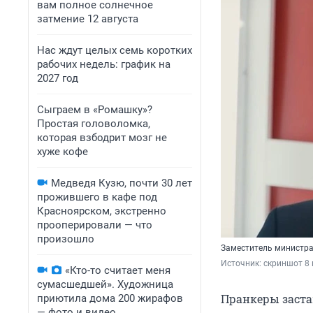
вам полное солнечное
затмение 12 августа
Нас ждут целых семь коротких
рабочих недель: график на
2027 год
Сыграем в «Ромашку»?
Простая головоломка,
которая взбодрит мозг не
хуже кофе
Медведя Кузю, почти 30 лет
прожившего в кафе под
Красноярском, экстренно
прооперировали — что
произошло
Заместитель министра
Источник: 
скриншот 8 
«Кто-то считает меня
сумасшедшей». Художница
Пранкеры заста
приютила дома 200 жирафов
— фото и видео