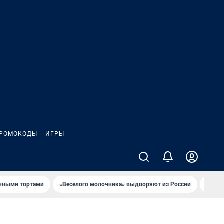
РОМОКОДЫ
ИГРЫ
онными тортами
«Веселого молочника» выдворяют из России
Семья