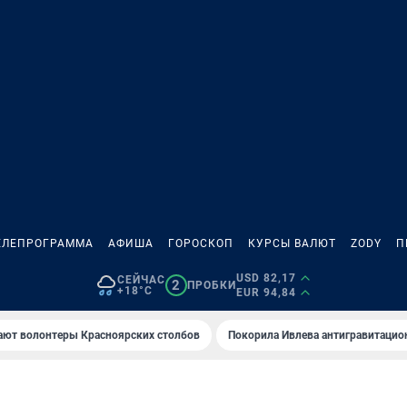
ЕЛЕПРОГРАММА
АФИША
ГОРОСКОП
КУРСЫ ВАЛЮТ
ZODY
П
USD 82,17
СЕЙЧАС
2
ПРОБКИ
+18°C
EUR 94,84
ают волонтеры Красноярских столбов
Покорила Ивлева антигравитаци