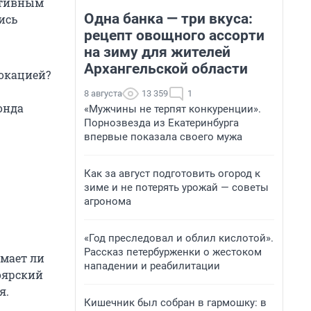
ативным
Одна банка — три вкуса:
ись
рецепт овощного ассорти
на зиму для жителей
Архангельской области
вокацией?
8 августа
13 359
1
онда
«Мужчины не терпят конкуренции».
Порнозвезда из Екатеринбурга
впервые показала своего мужа
Как за август подготовить огород к
зиме и не потерять урожай — советы
агронома
«Год преследовал и облил кислотой».
Рассказ петербурженки о жестоком
имает ли
нападении и реабилитации
ноярский
я.
Кишечник был собран в гармошку: в