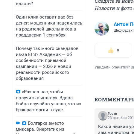
Следите за нов
власти?
Новости и фото
Один клик оставит вас без
денег: мошенники нацелились
Антон П
на родителей школьников в
Шеф-редак
преддверии 1 сентября
Почему так много скандалов
0
из-за ЕГЭ? Академик — об
особенности приемной
кампании — 2026 и новой
Увидели опечатку? В
реальности российского
образования
«Развел нас, чтобы
получить выплату». Вдова
КОММЕНТАР
бойца случайно узнала, что их
брак расторгли в суде
Гость
23 октября 201
Болгарка вместо
Какой низкий ур
миксера. Энергетик из
зам.министры п