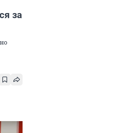
ся за
 но