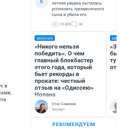
5
летняя ужурка пыталась
успокоить трехмесячного
сына и убила его
18 405
38
МНЕНИЕ
МНЕНИ
«Никого нельзя
«За н
победить». О чем
были 
главный блокбастер
турис
этого года, который
отдых
бьет рекорды в
прокате: честный
с и
отзыв на «Одиссею»
ками,
Нолана
нта
Стас Соколов
Эксперт
РЕКОМЕНДУЕМ