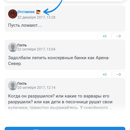
Отставник
22 декабря 2017, 13:28
Пусть ломают....
+0
–0
Гость
22 октября 2017, 13:04
Задолбали лепить консервные банки как Арена-
Север.
+0
–0
Гость
20 октября 2017, 12:14
Когда он разрушился? или какие то варвары его 
разрушили? или как дети в песочнице рушат свои 
куличики, грамотно выражайтесь. У снесённого 
стадиона "Енисей" появились новые стены.
+2
–0