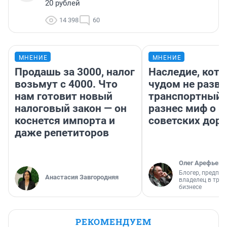
20 рублей
14 398
60
МНЕНИЕ
МНЕНИЕ
Продашь за 3000, налог
Наследие, кото
возьмут с 4000. Что
чудом не разва
нам готовит новый
транспортный 
налоговый закон — он
разнес миф о 
коснется импорта и
советских доро
даже репетиторов
Олег Арефьев
Блогер, предпри
Анастасия Завгородняя
владелец в тра
бизнесе
РЕКОМЕНДУЕМ