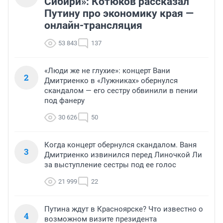
Сибири»: Котюков рассказал
Путину про экономику края —
онлайн-трансляция
53 843
137
«Люди же не глухие»: концерт Вани
2
Дмитриенко в «Лужниках» обернулся
скандалом — его сестру обвинили в пении
под фанеру
30 626
50
Когда концерт обернулся скандалом. Ваня
3
Дмитриенко извинился перед Линочкой Ли
за выступление сестры под ее голос
21 999
22
Путина ждут в Красноярске? Что известно о
4
возможном визите президента