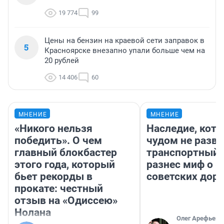
19 774
99
Цены на бензин на краевой сети заправок в
5
Красноярске внезапно упали больше чем на
20 рублей
14 406
60
МНЕНИЕ
МНЕНИЕ
«Никого нельзя
Наследие, кото
победить». О чем
чудом не разва
главный блокбастер
транспортный 
этого года, который
разнес миф о 
бьет рекорды в
советских доро
прокате: честный
отзыв на «Одиссею»
Нолана
Олег Арефьев