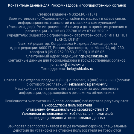
Контактные данные для Роскомнадзора и государственных органов
Сетевое издание «NGS24.RU» (18+)
Зарегистрировано Федеральной службой по надзору в сфере связи,
информационных технологий и массовых коммуникаций
(Роскомнадзор). Регистрационный номер и дата принятия решения о
регистрации - ЭЛ № ФС 77-78818 от 07.08.2020 г.
Учредитель: Общество с ограниченной ответственностью "ИНТЕРНЕТ
ТЕХНОЛОГИИ"
Главный редактор: Кондрашова Надежда Александровна
Адрес редакции: 660017, Россия, Красноярск, пр. Мира, 94, оф. 230,
телефон 8 (391) 252-99-53, 8 (999) 315-05-05
Электронный адрес редакции:
ngs24@shkulev.ru
Контактные данные для Роскомнадзора и государственных органов:
juristnsk@shkulev.ru
Техподдержка:
help@shkulev.ru
Связаться с отделом продаж: 8 (383) 212-52-52, 8 (800) 200-03-83 (звонок
с сотового бесплатный),
reklamangs@shkulev.ru
Редакция сайта не несет ответственности за достоверность
информации, содержащейся в рекламных объявлениях.
Особенности эксплуатации (использования) веб-портала регулируются:
Руководством пользователя
Описанием функциональных характеристик ПО
Условиями использования веб-портала и политикой
конфиденциальности персональных данных
Веб-портал распространяется в виде интернет-сервиса, специальные
действия по установке на стороне пользователя не требуются