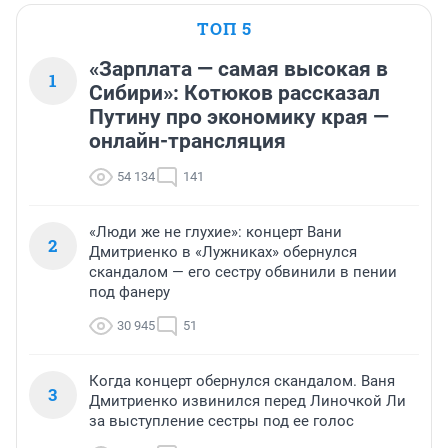
ТОП 5
«Зарплата — самая высокая в
1
Сибири»: Котюков рассказал
Путину про экономику края —
онлайн-трансляция
54 134
141
«Люди же не глухие»: концерт Вани
2
Дмитриенко в «Лужниках» обернулся
скандалом — его сестру обвинили в пении
под фанеру
30 945
51
Когда концерт обернулся скандалом. Ваня
3
Дмитриенко извинился перед Линочкой Ли
за выступление сестры под ее голос