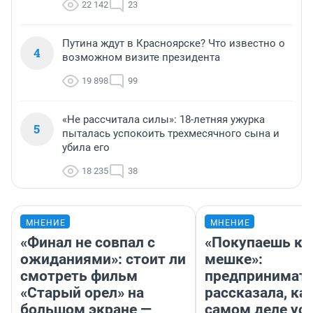
22 142
23
Путина ждут в Красноярске? Что известно о
4
возможном визите президента
19 898
99
«Не рассчитала силы»: 18-летняя ужурка
5
пыталась успокоить трехмесячного сына и
убила его
18 235
38
МНЕНИЕ
МНЕНИЕ
«Финал не совпал с
«Покупаешь ко
ожиданиями»: стоит ли
мешке»:
смотреть фильм
предпринимат
«Старый орел» на
рассказала, как
большом экране —
самом деле ус