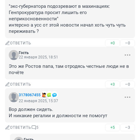
"экс-губернатора подозревают в махинациях: 
Генпрокуратура просит лишить его 
неприкосновенности"

интерсно а усс от этой новости начал хоть чуть чуть 
переживать ?
+0
–0
ОТВЕТИТЬ
Гость
22 января 2025, 18:51
Это же Ростов папа, там отродясь честные люди не в 
почёте
+3
–0
ОТВЕТИТЬ
3178067455
22 января 2025, 15:37
Вор должен сидеть.

И никакие регалии и должности не помогут
+5
–3
ОТВЕТИТЬ
5
Гость