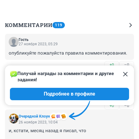
КОММЕНТАРИИ
119
Гость
27 ноября 2023, 05:29
опубликуйте пожалуйста правила комментирования.
+0
–0
Получай награды за комментарии и другие 
Гость
26 ноября 2023, 17:10
задания!
Да какие с Путиным могут быть договорённости, вы 
Подробнее в профиле
что смеётесь что ли 😂😂😂😂
+0
–0
Очередной Клоун
26 ноября 2023, 10:04
и, кстати, месяц назад я писал, что 
