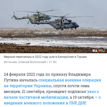
Мирные переговоры в 2022 году шли в Белоруссии и Турции
Источник: 
Алексей Волхонский / V1.RU
24 февраля 2022 года по приказу Владимира
Путина началась
специальная военная операция
на территории Украины
, спустя почти семь
месяцев, 21 сентября, президент подписал
указ о
начале частичной мобилизации
, а 19 октября —
о
введении военного положения в ЛНР, ДНР,