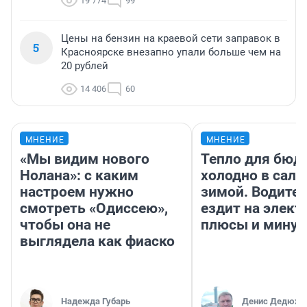
19 774
99
Цены на бензин на краевой сети заправок в
5
Красноярске внезапно упали больше чем на
20 рублей
14 406
60
МНЕНИЕ
МНЕНИЕ
«Мы видим нового
Тепло для бюд
Нолана»: с каким
холодно в сало
настроем нужно
зимой. Водител
смотреть «Одиссею»,
ездит на элект
чтобы она не
плюсы и мину
выглядела как фиаско
Надежда Губарь
Денис Дедюхи