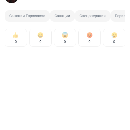
Санкции Евросоюза
Санкции
Спецоперация
Борис 
0
0
0
0
0