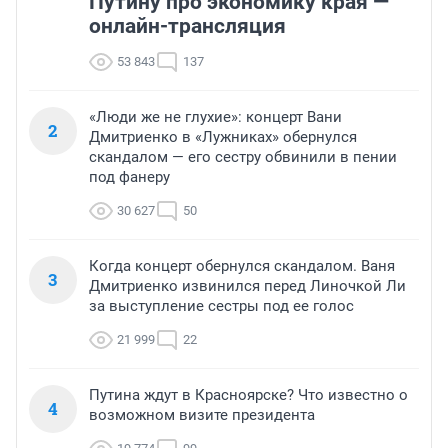
Путину про экономику края —
онлайн-трансляция
53 843
137
«Люди же не глухие»: концерт Вани
2
Дмитриенко в «Лужниках» обернулся
скандалом — его сестру обвинили в пении
под фанеру
30 627
50
Когда концерт обернулся скандалом. Ваня
3
Дмитриенко извинился перед Линочкой Ли
за выступление сестры под ее голос
21 999
22
Путина ждут в Красноярске? Что известно о
4
возможном визите президента