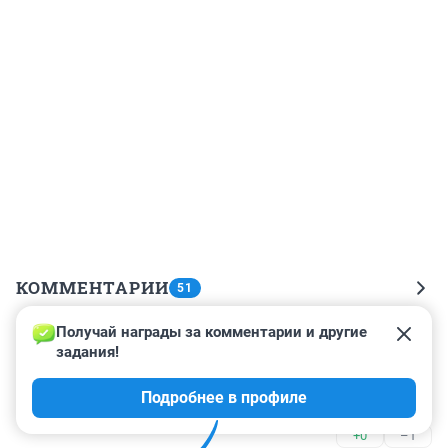
КОММЕНТАРИИ
51
Получай награды за комментарии и другие 
Гость
1 июля 2023, 20:30
задания!
Самая знаменитая его наблеянная песня написана 
Подробнее в профиле
другим человеком
+0
–1