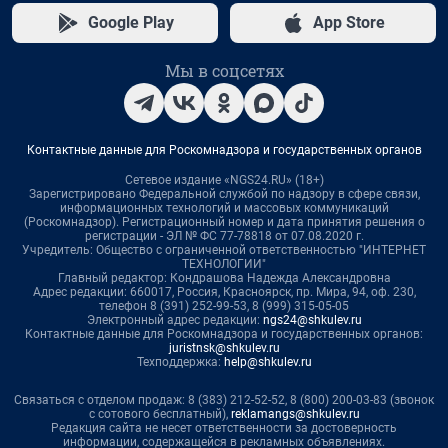
Google Play
App Store
Мы в соцсетях
Контактные данные для Роскомнадзора и государственных органов
Сетевое издание «NGS24.RU» (18+)
Зарегистрировано Федеральной службой по надзору в сфере связи,
информационных технологий и массовых коммуникаций
(Роскомнадзор). Регистрационный номер и дата принятия решения о
регистрации - ЭЛ № ФС 77-78818 от 07.08.2020 г.
Учредитель: Общество с ограниченной ответственностью "ИНТЕРНЕТ
ТЕХНОЛОГИИ"
Главный редактор: Кондрашова Надежда Александровна
Адрес редакции: 660017, Россия, Красноярск, пр. Мира, 94, оф. 230,
телефон 8 (391) 252-99-53, 8 (999) 315-05-05
Электронный адрес редакции:
ngs24@shkulev.ru
Контактные данные для Роскомнадзора и государственных органов:
juristnsk@shkulev.ru
Техподдержка:
help@shkulev.ru
Связаться с отделом продаж: 8 (383) 212-52-52, 8 (800) 200-03-83 (звонок
с сотового бесплатный),
reklamangs@shkulev.ru
Редакция сайта не несет ответственности за достоверность
информации, содержащейся в рекламных объявлениях.