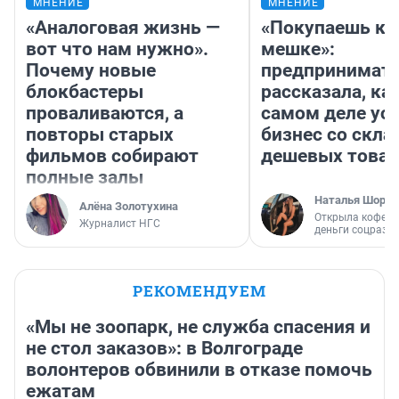
МНЕНИЕ
МНЕНИЕ
«Аналоговая жизнь —
«Покупаешь ко
вот что нам нужно».
мешке»:
Почему новые
предпринимат
блокбастеры
рассказала, как
проваливаются, а
самом деле ус
повторы старых
бизнес со скл
фильмов собирают
дешевых това
полные залы
Наталья Шорох
Алёна Золотухина
Открыла кофейн
Журналист НГС
деньги соцразв
РЕКОМЕНДУЕМ
«Мы не зоопарк, не служба спасения и
не стол заказов»: в Волгограде
волонтеров обвинили в отказе помочь
ежатам