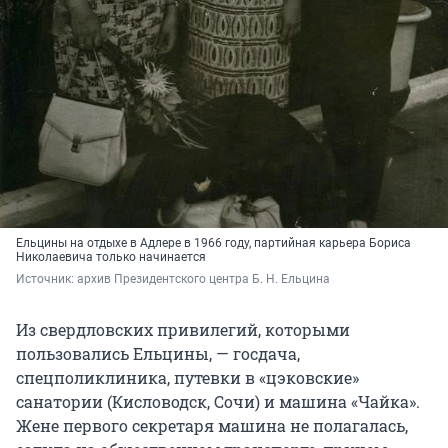
Ельцины на отдыхе в Адлере в 1966 году, партийная карьера Бориса
Николаевича только начинается
Источник: 
архив Президентского центра Б. Н. Ельцина
Из свердловских привилегий, которыми
пользовались Ельцины, — госдача,
спецполиклиника, путевки в «цэковские»
санатории (Кисловодск, Сочи) и машина «Чайка».
Жене первого секретаря машина не полагалась,