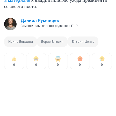
в материале
к двадцатилетию ухода президента
со своего поста.
Даниил Румянцев
Заместитель главного редактора E1.RU
Наина Ельцина
Борис Ельцин
Ельцин Центр
0
0
0
0
0