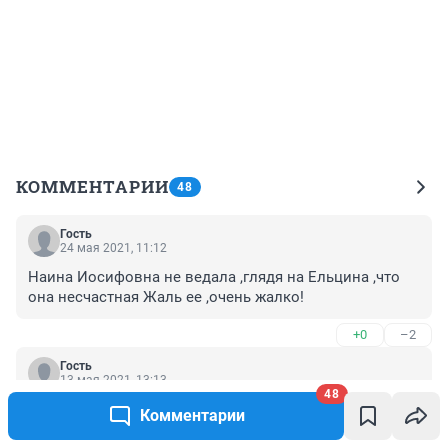
КОММЕНТАРИИ
48
Гость
24 мая 2021, 11:12
Наина Иосифовна не ведала ,глядя на Ельцина ,что 
она несчастная Жаль ее ,очень жалко!
+0
–2
Гость
13 мая 2021, 13:13
48
Я о них и слышать не хочу. Ельцин был ярый 
Комментарии
коммунист, а как начался беспорядок в стране, 