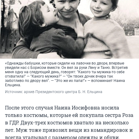
«Однажды бабушки, которые сидели на лавочке во дворе, впервые
увидели нас с Борисом вместе. Он вел за руки Лену и Таню. Встретив
меня одну на следующий день, говорят: "Какого ты мужика-то себе
отхватила!" — "Какого мужика?" — "Он твоих дочек вчера так
заботливо по двору вел". — "Это же их папа!"» — вспоминает Наина
Ельцина.
Источник: 
архив Президентского центра Б. Н. Ельцина
После этого случая Наина Иосифовна носила
только костюмы, которые ей покупала сестра Роза
в ГДР. Двух-трех костюмов хватало на несколько
лет. Муж тоже привозил вещи из командировок и
всегда угадывал с размером одежды и обуви.