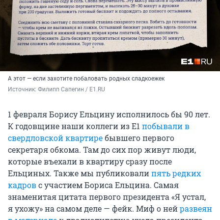
А этот — если захотите побаловать родных сладкоежек
Источник: 
Филипп Сапегин / E1.RU
1 февраля Борису Ельцину исполнилось бы 90 лет.
К годовщине наши коллеги из E1
побывали в
свердловской квартире
бывшего первого
секретаря обкома. Там до сих пор живут люди,
которые въехали в квартиру сразу после
Ельциных. Также мы публиковали
пять редких
кадров
с участием Бориса Ельцина. Самая
знаменитая цитата первого президента «Я устал,
я ухожу» на самом деле — фейк. Миф о ней
развеян