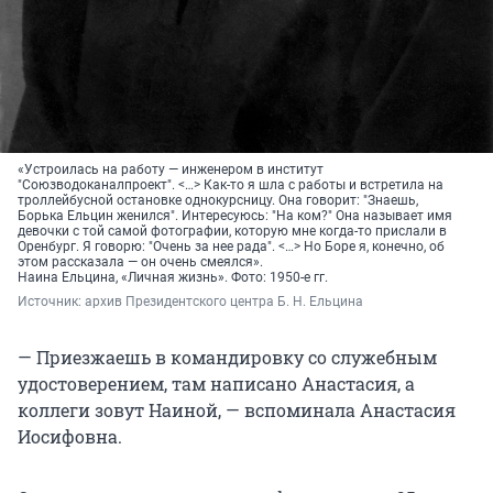
«Устроилась на работу — инженером в институт
"Союзводоканалпроект". <…> Как-то я шла с работы и встретила на
троллейбусной остановке однокурсницу. Она говорит: "Знаешь,
Борька Ельцин женился". Интересуюсь: "На ком?" Она называет имя
девочки с той самой фотографии, которую мне когда-то прислали в
Оренбург. Я говорю: "Очень за нее рада". <…> Но Боре я, конечно, об
этом рассказала — он очень смеялся».
Наина Ельцина, «Личная жизнь». Фото: 1950-е гг.
Источник: 
архив Президентского центра Б. Н. Ельцина
— Приезжаешь в командировку со служебным
удостоверением, там написано Анастасия, а
коллеги зовут Наиной, — вспоминала Анастасия
Иосифовна.