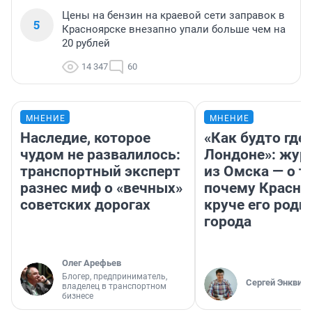
Цены на бензин на краевой сети заправок в
5
Красноярске внезапно упали больше чем на
20 рублей
14 347
60
МНЕНИЕ
МНЕНИЕ
Наследие, которое
«Как будто где-
чудом не развалилось:
Лондоне»: жур
транспортный эксперт
из Омска — о т
разнес миф о «вечных»
почему Красно
советских дорогах
круче его родн
города
Олег Арефьев
Блогер, предприниматель,
Сергей Энквист
владелец в транспортном
бизнесе