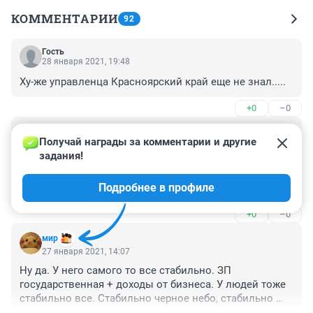
КОММЕНТАРИИ
92
Гость
28 января 2021, 19:48
Ху-же управленца Красноярский край еще не знал.....
+0
–0
Гость
27 января 2021, 17:21
Получай награды за комментарии и другие 
задания!
Мхахаха. Ну вот рейтинг и показал что ни губернатору 
ни президенту жители края стабильно не доверяют.

Подробнее в профиле
А что до инвестпривлекательности..... Я так понимаю 
что на жизни людей это никак не отражается. Так что 
+0
–0
мимо.
мир
27 января 2021, 14:07
Ну да. У него самого то все стабильно. ЗП 
государственная + доходы от бизнеса. У людей тоже 
стабильно все. Стабильно черное небо, стабильно 
растут цены, стабильно люди нищают, на фоне роста 