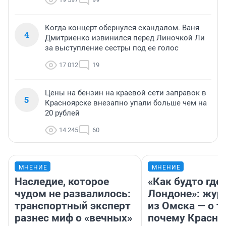
Когда концерт обернулся скандалом. Ваня
4
Дмитриенко извинился перед Линочкой Ли
за выступление сестры под ее голос
17 012
19
Цены на бензин на краевой сети заправок в
5
Красноярске внезапно упали больше чем на
20 рублей
14 245
60
МНЕНИЕ
МНЕНИЕ
Наследие, которое
«Как будто где-
чудом не развалилось:
Лондоне»: жур
транспортный эксперт
из Омска — о т
разнес миф о «вечных»
почему Красно