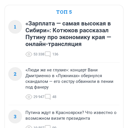
ТОП 5
«Зарплата — самая высокая в
1
Сибири»: Котюков рассказал
Путину про экономику края —
онлайн-трансляция
53 338
136
«Люди же не глухие»: концерт Вани
2
Дмитриенко в «Лужниках» обернулся
скандалом — его сестру обвинили в пении
под фанеру
29 947
48
Путина ждут в Красноярске? Что известно о
3
возможном визите президента
19 597
99