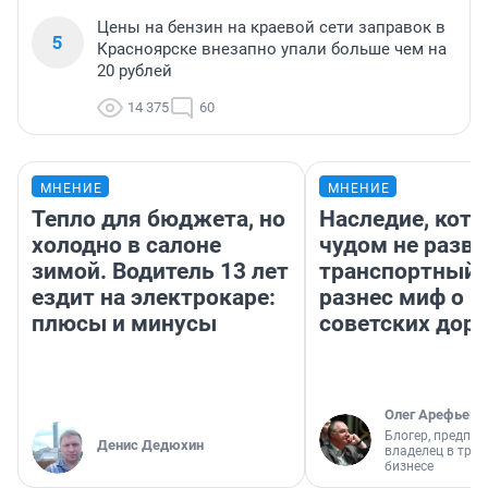
Цены на бензин на краевой сети заправок в
5
Красноярске внезапно упали больше чем на
20 рублей
14 375
60
МНЕНИЕ
МНЕНИЕ
Тепло для бюджета, но
Наследие, кото
холодно в салоне
чудом не разва
зимой. Водитель 13 лет
транспортный 
ездит на электрокаре:
разнес миф о 
плюсы и минусы
советских доро
Олег Арефьев
Блогер, предпри
Денис Дедюхин
владелец в тра
бизнесе