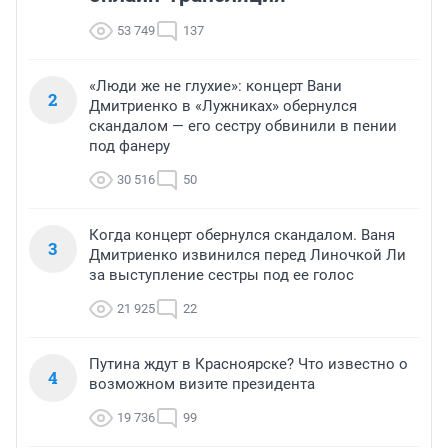
53 749
137
«Люди же не глухие»: концерт Вани
2
Дмитриенко в «Лужниках» обернулся
скандалом — его сестру обвинили в пении
под фанеру
30 516
50
Когда концерт обернулся скандалом. Ваня
3
Дмитриенко извинился перед Линочкой Ли
за выступление сестры под ее голос
21 925
22
Путина ждут в Красноярске? Что известно о
4
возможном визите президента
19 736
99