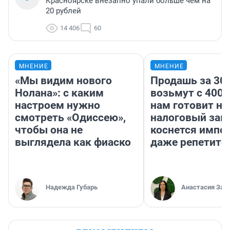
Красноярске внезапно упали больше чем на
20 рублей
14 406
60
МНЕНИЕ
МНЕНИЕ
«Мы видим нового
Продашь за 300
Нолана»: с каким
возьмут с 4000
настроем нужно
нам готовит н
смотреть «Одиссею»,
налоговый зако
чтобы она не
коснется импор
выглядела как фиаско
даже репетито
Надежда Губарь
Анастасия Зав