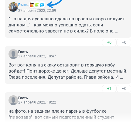
Рысь.
27 апреля 2022, 22:09
"...а на днях успешно сдала на права и скоро получит 
диплом..." - как можно успешно сдать, если 
самостоятельно завести не в силах? В поле она 
работу ищет, а кто будет "ключом от зажигания", если 
+0
–0
трактор заглохнет посреди этого поля? Какой-то 
нонсенс...
Гость
27 апреля 2022, 18:47
Вот вот коня на скаку остановит в горящую избу 
войдет! Понт дороже денег. Дальше депутат местный. 
Глава поселения. Депутат района. Глава района. И 
т.д.и т.п. если вовремя не остановят. А как колеса 
+1
–0
сейчас будет менять? Сцепку с прицепом делать? Это 
все ручками делаеться.
Гость
27 апреля 2022, 18:22
на фото, на заднем плане парень в футболке 
"пивозавр", вот самый подготовленный студент
+0
–0