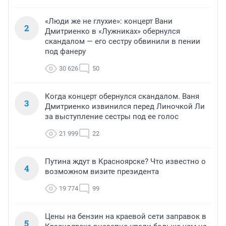
«Люди же не глухие»: концерт Вани
2
Дмитриенко в «Лужниках» обернулся
скандалом — его сестру обвинили в пении
под фанеру
30 626
50
Когда концерт обернулся скандалом. Ваня
3
Дмитриенко извинился перед Линочкой Ли
за выступление сестры под ее голос
21 999
22
Путина ждут в Красноярске? Что известно о
4
возможном визите президента
19 774
99
Цены на бензин на краевой сети заправок в
5