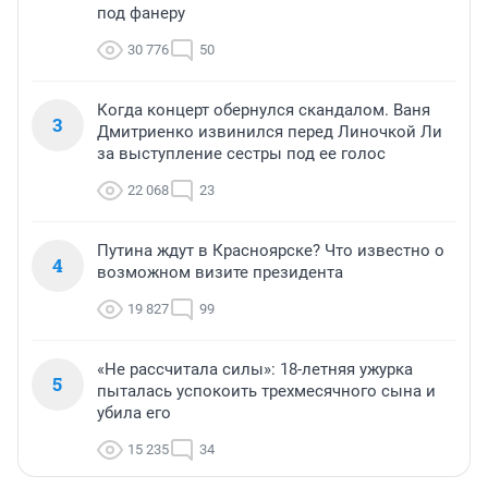
под фанеру
30 776
50
Когда концерт обернулся скандалом. Ваня
3
Дмитриенко извинился перед Линочкой Ли
за выступление сестры под ее голос
22 068
23
Путина ждут в Красноярске? Что известно о
4
возможном визите президента
19 827
99
«Не рассчитала силы»: 18-летняя ужурка
5
пыталась успокоить трехмесячного сына и
убила его
15 235
34