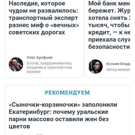
Наследие, которое
Мой банк меня
чудом не развалилось:
бережет. Журн
транспортный эксперт
хотела снять 2
разнес миф о «вечных»
тысяч, чтобы п
советских дорогах
кредит, — к не
приехала служ
безопасности
Олег Арефьев
Блогер, предприниматель,
Ксения Владим
владелец в транспортном
Автор мнения
бизнесе
РЕКОМЕНДУЕМ
«Сыночки-корзиночки» заполонили
Екатеринбург: почему уральские
парни массово оставили жен без
цветов