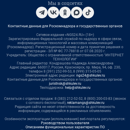
Мы в соцсетях
Контактные данные для Роскомнадзора и государственных органов
Сетевое издание «NGS24.RU» (18+)
Зарегистрировано Федеральной службой по надзору в сфере связи,
информационных технологий и массовых коммуникаций
(Роскомнадзор). Регистрационный номер и дата принятия решения о
регистрации - ЭЛ № ФС 77-78818 от 07.08.2020 г.
Учредитель: Общество с ограниченной ответственностью "ИНТЕРНЕТ
ТЕХНОЛОГИИ"
Главный редактор: Кондрашова Надежда Александровна
Адрес редакции: 660017, Россия, Красноярск, пр. Мира, 94, оф. 230,
телефон 8 (391) 252-99-53, 8 (999) 315-05-05
Электронный адрес редакции:
ngs24@shkulev.ru
Контактные данные для Роскомнадзора и государственных органов:
juristnsk@shkulev.ru
Техподдержка:
help@shkulev.ru
Связаться с отделом продаж: 8 (383) 212-52-52, 8 (800) 200-03-83 (звонок
с сотового бесплатный),
reklamangs@shkulev.ru
Редакция сайта не несет ответственности за достоверность
информации, содержащейся в рекламных объявлениях.
Особенности эксплуатации (использования) веб-портала регулируются:
Руководством пользователя
Описанием функциональных характеристик ПО