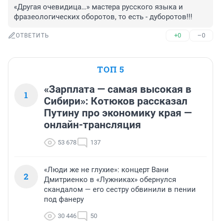
«Другая очевидица…» мастера русского языка и 
фразеологических оборотов, то есть - дуборотов!!!
+0
–0
ОТВЕТИТЬ
ТОП 5
«Зарплата — самая высокая в
1
Сибири»: Котюков рассказал
Путину про экономику края —
онлайн-трансляция
53 678
137
«Люди же не глухие»: концерт Вани
2
Дмитриенко в «Лужниках» обернулся
скандалом — его сестру обвинили в пении
под фанеру
30 446
50