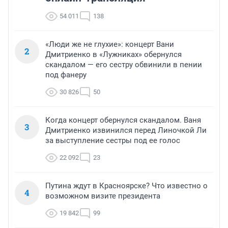
54 011
138
«Люди же не глухие»: концерт Вани
2
Дмитриенко в «Лужниках» обернулся
скандалом — его сестру обвинили в пении
под фанеру
30 826
50
Когда концерт обернулся скандалом. Ваня
3
Дмитриенко извинился перед Линочкой Ли
за выступление сестры под ее голос
22 092
23
Путина ждут в Красноярске? Что известно о
4
возможном визите президента
19 842
99