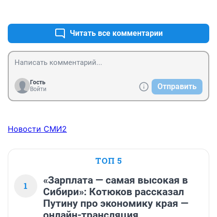
слезах и прочий бред че они только не придумают! 
+0
–0
Соц службам нужно провести проверку этого 
субъекта!
Читать все комментарии
Гость
Отправить
Войти
Новости СМИ2
ТОП 5
«Зарплата — самая высокая в
1
Сибири»: Котюков рассказал
Путину про экономику края —
онлайн-трансляция