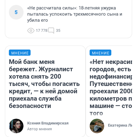
«Не рассчитала силы»: 18-летняя ужурка
5
пыталась успокоить трехмесячного сына и
убила его
17 778
35
МНЕНИЕ
МНЕНИЕ
Мой банк меня
«Нет некрасив
бережет. Журналист
городов, есть
хотела снять 200
недофинансиро
тысяч, чтобы погасить
Путешественн
кредит, — к ней домой
проехали 2000
приехала служба
километров по 
безопасности
машине — стои
того
Ксения Владимирская
Екатерина Лит
Автор мнения