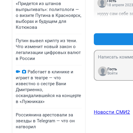
Гость
«Придется из штанов
18 апреля 2023
выпрыгивать»: политологи —
нуууу сам себе 
о визите Путина в Красноярск,
выборах и будущем для
Котюкова
Путин вывел крипту из тени.
Что изменит новый закон о
легализации цифровых валют
в России
Гость
Работает в клинике и
Войти
играет в театре — что
известно о сестре Вани
Дмитриенко,
оскандалившейся на концерте
в «Лужниках»
Новости СМИ2
Россиянина арестовали за
звезды в Telegram — что он
натворил