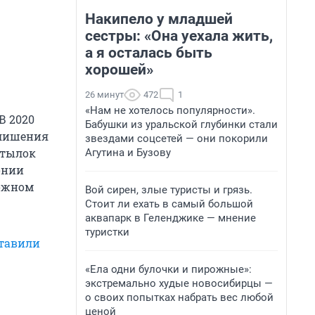
Накипело у младшей
сестры: «Она уехала жить,
а я осталась быть
хорошей»
26 минут
472
1
«Нам не хотелось популярности».
В 2020
Бабушки из уральской глубинки стали
 лишения
звездами соцсетей — они покорили
утылок
Агутина и Бузову
онии
рожном
Вой сирен, злые туристы и грязь.
Стоит ли ехать в самый большой
аквапарк в Геленджике — мнение
туристки
ставили
«Ела одни булочки и пирожные»:
экстремально худые новосибирцы —
о своих попытках набрать вес любой
ценой