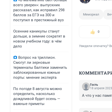
«В математике был больше
всего уверен»: выпускник
рассказал, как исправил 298
Мемориал
Ве
баллов за ЕГЭ на 300 и
поступил в престижный вуз
Осенние каникулы станут
0
дольше, а зимние сократят в
новом учебном году: в чём
дело
Увидели опечатку? В
Вопрос на триллион.
Смогут ли зерновые
терминалы Балтики заменить
КОММЕНТАР
заблокированные южные
порты: мнение эксперта
Гость
По погоде 8 августа можно
18 апреля 2023
определить, насколько
А что у нас пам
дождливой будет осень —
важные приметы