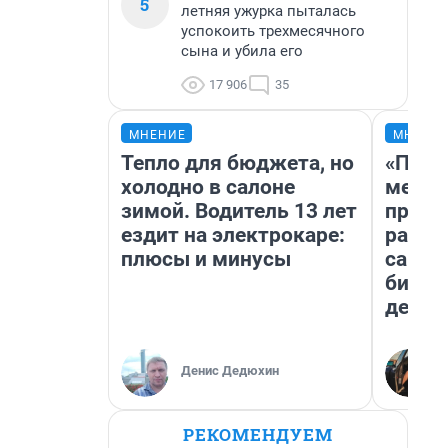
5
летняя ужурка пыталась
успокоить трехмесячного
сына и убила его
17 906
35
МНЕНИЕ
МНЕНИ
Тепло для бюджета, но
«Поку
холодно в салоне
мешке
зимой. Водитель 13 лет
предп
ездит на электрокаре:
расска
плюсы и минусы
самом
бизне
дешев
Денис Дедюхин
РЕКОМЕНДУЕМ