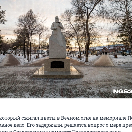
 который сжигал цветы в Вечном огне на мемориале П
вное дело. Его задержали, решается вопрос о мере пре
зали в Следственном комитете Красноярского каря.