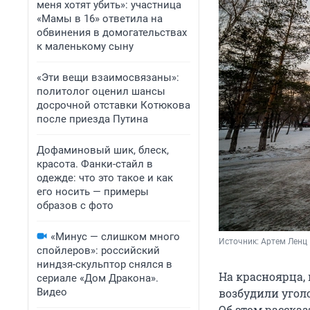
меня хотят убить»: участница
«Мамы в 16» ответила на
обвинения в домогательствах
к маленькому сыну
«Эти вещи взаимосвязаны»:
политолог оценил шансы
досрочной отставки Котюкова
после приезда Путина
Дофаминовый шик, блеск,
красота. Фанки-стайл в
одежде: что это такое и как
его носить — примеры
образов с фото
«Минус — слишком много
Источник: 
Артем Ленц
спойлеров»: российский
ниндзя-скульптор снялся в
На красноярца,
сериале «Дом Дракона».
Видео
возбудили уголо
Об этом расска