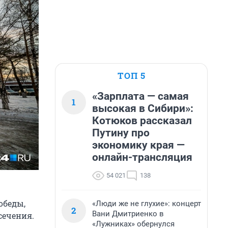
ТОП 5
«Зарплата — самая
1
высокая в Сибири»:
Котюков рассказал
Путину про
экономику края —
онлайн-трансляция
54 021
138
обеды,
«Люди же не глухие»: концерт
2
Вани Дмитриенко в
сечения.
«Лужниках» обернулся