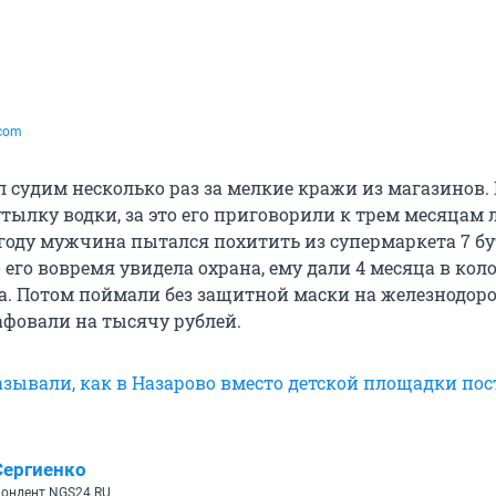
com
 судим несколько раз за мелкие кражи из магазинов. 
утылку водки, за это его приговорили к трем месяцам
1 году мужчина пытался похитить из супермаркета 7 б
 его вовремя увидела охрана, ему дали 4 месяца в кол
а. Потом поймали без защитной маски на железнодо
афовали на тысячу рублей.
зывали, как в Назарово вместо детской площадки по
Сергиенко
пондент NGS24.RU