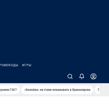
РОМОКОДЫ
ИГРЫ
троили ГЭС?
«Колобка» не стали показывать в Красноярске
Гриль-п