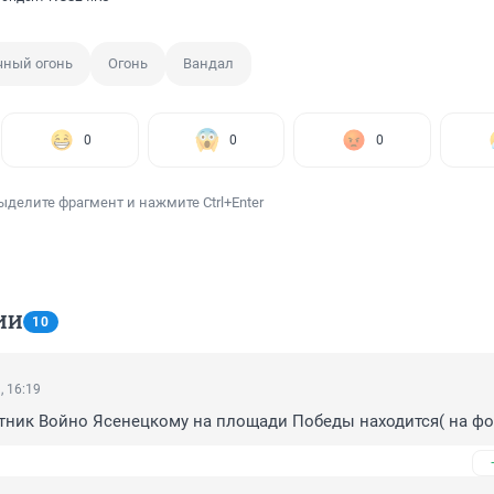
чный огонь
Огонь
Вандал
0
0
0
ыделите фрагмент и нажмите Ctrl+Enter
ИИ
10
, 16:19
ятник Войно Ясенецкому на площади Победы находится( на фот