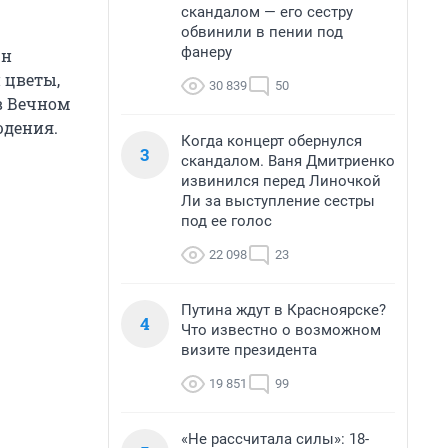
скандалом — его сестру
обвинили в пении под
фанеру
Он
 цветы,
30 839
50
в Вечном
юдения.
Когда концерт обернулся
3
скандалом. Ваня Дмитриенко
извинился перед Линочкой
Ли за выступление сестры
под ее голос
22 098
23
Путина ждут в Красноярске?
4
Что известно о возможном
визите президента
19 851
99
«Не рассчитала силы»: 18-