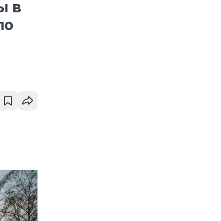
ы в
ло