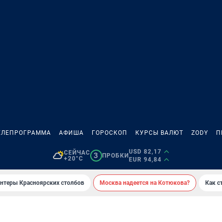
ЕЛЕПРОГРАММА
АФИША
ГОРОСКОП
КУРСЫ ВАЛЮТ
ZODY
П
USD 82,17
СЕЙЧАС
3
ПРОБКИ
+20°C
EUR 94,84
онтеры Красноярских столбов
Москва надеется на Котюкова?
Как с