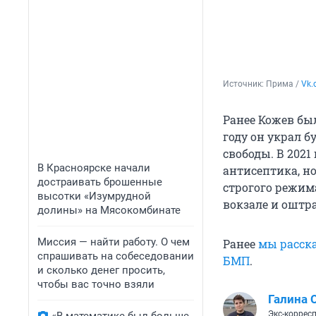
Источник: 
Прима / 
Vk.
Ранее Кожев был
году он украл б
свободы. В 202
В Красноярске начали
антисептика, но
достраивать брошенные
строгого режим
высотки «Изумрудной
вокзале и оштр
долины» на Мясокомбинате
Миссия — найти работу. О чем
Ранее
мы расска
спрашивать на собеседовании
БМП
.
и сколько денег просить,
чтобы вас точно взяли
Галина 
Экс-коррес