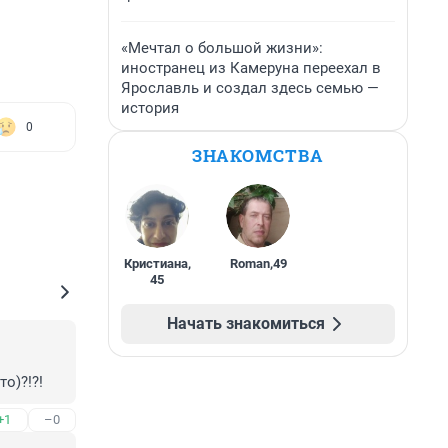
«Мечтал о большой жизни»:
иностранец из Камеруна переехал в
Ярославль и создал здесь семью —
история
0
ЗНАКОМСТВА
Кристиана
,
Roman
,
49
45
Начать знакомиться
о)?!?!
+1
–0