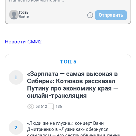
Гость
Отправить
Войти
Новости СМИ2
ТОП 5
«Зарплата — самая высокая в
1
Сибири»: Котюков рассказал
Путину про экономику края —
онлайн-трансляция
53 612
136
«Люди же не глухие»: концерт Вани
2
Дмитриенко в «Лужниках» обернулся
скандалом — его сестру обвинили в пении