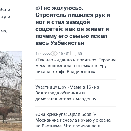
«Я не жалуюсь».
аба и
Строитель лишился рук и
ону и
ног и стал звездой
соцсетей: как он живет и
ях,
почему его семью искал
весь Узбекистан
17 часов
15 431
58
«Так неожиданно и приятно». Героиня
мема вспомнила о съемках с гуру
пикапа в кафе Владивостока
Участницу шоу «Мама в 16» из
Волгограда обвинили в
домогательствах к младенцу
«Она крикнула: „Дядя Боря!“»
Москвичка исчезла ночью у океана
во Вьетнаме. Что произошло в