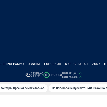
ЕЛЕПРОГРАММА
АФИША
ГОРОСКОП
КУРСЫ ВАЛЮТ
ZODY
П
USD 81,41
СЕЙЧАС
0
ПРОБКИ
+18°C
EUR 94,06
олонтеры Красноярских столбов
На Логинова не пускают СМИ. Законно 