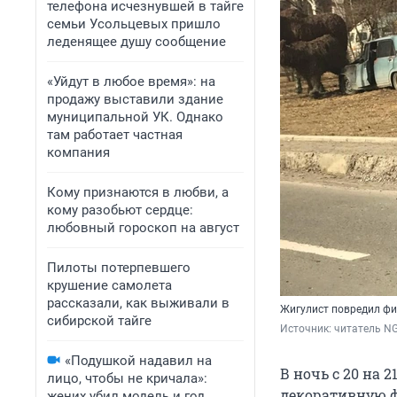
телефона исчезнувшей в тайге
семьи Усольцевых пришло
леденящее душу сообщение
«Уйдут в любое время»: на
продажу выставили здание
муниципальной УК. Однако
там работает частная
компания
Кому признаются в любви, а
кому разобьют сердце:
любовный гороскоп на август
Пилоты потерпевшего
крушение самолета
рассказали, как выживали в
Жигулист повредил фи
сибирской тайге
Источник: 
читатель NG
«Подушкой надавил на
В ночь с 20 на 
лицо, чтобы не кричала»:
декоративную ф
жених убил модель и год