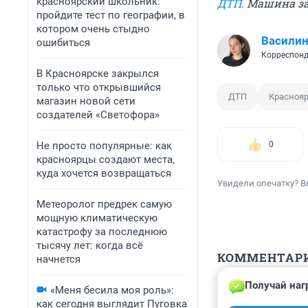
красноярский школьник:
ДТП
. Машина з
пройдите тест по географии, в
котором очень стыдно
Васили
ошибиться
Корреспонд
В Красноярске закрылся
только что открывшийся
ДТП
Красноя
магазин новой сети
создателей «Светофора»
Не просто популярные: как
0
красноярцы создают места,
куда хочется возвращаться
Увидели опечатку? В
Метеоролог предрек самую
мощную климатическую
катастрофу за последнюю
тысячу лет: когда всё
КОММЕНТАР
начнется
Получай наг
«Меня бесила моя роль»:
Гость
21 марта 2023,
как сегодня выглядит Пуговка