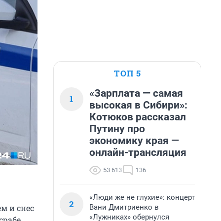
ТОП 5
«Зарплата — самая
1
высокая в Сибири»:
Котюков рассказал
Путину про
экономику края —
онлайн-трансляция
53 613
136
«Люди же не глухие»: концерт
2
Вани Дмитриенко в
ем и снес
«Лужниках» обернулся
срабе.