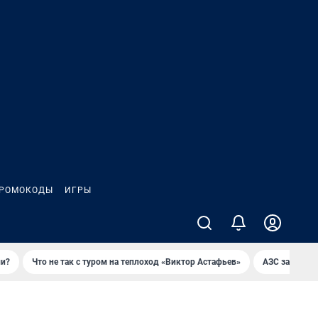
РОМОКОДЫ
ИГРЫ
ли?
Что не так с туром на теплоход «Виктор Астафьев»
AЗС закупае