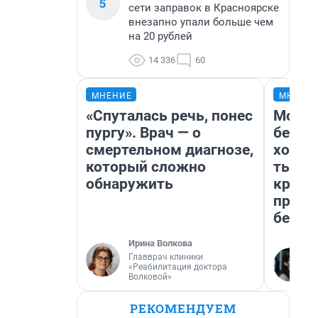
5
сети заправок в Красноярске
внезапно упали больше чем
на 20 рублей
14 336
60
МНЕНИЕ
МНЕНИ
«Спуталась речь, понес
Мой б
пургу». Врач — о
береж
смертельном диагнозе,
хотел
который сложно
тысяч
обнаружить
креди
приех
безоп
Ирина Волкова
Главврач клиники
«Реабилитация доктора
Волковой»
РЕКОМЕНДУЕМ