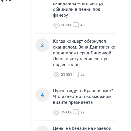
скандалом — его сестру
обвинили в пении под
фанеру
30 368
48
Когда концерт обернулся
3
скандалом. Ваня Дмитриенко
извинился перед Линочкой
Ли за выступление сестры
под ее голос
21 821
22
Путина ждут в Красноярске?
4
Что известно о возможном
визите президента
19 686
99
Цены на бензин на краевой