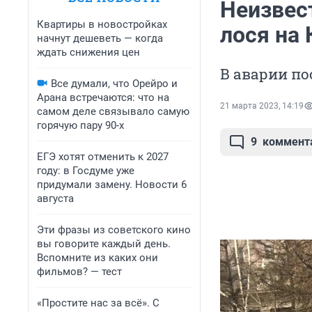
Неизвес
Квартиры в новостройках
лося на 
начнут дешеветь — когда
ждать снижения цен
В аварии по
Все думали, что Орейро и
Арана встречаются: что на
21 марта 2023, 14:19
самом деле связывало самую
горячую пару 90-х
9
коммент
ЕГЭ хотят отменить к 2027
году: в Госдуме уже
придумали замену. Новости 6
августа
Эти фразы из советского кино
вы говорите каждый день.
Вспомните из каких они
фильмов? — тест
«Простите нас за всё». С