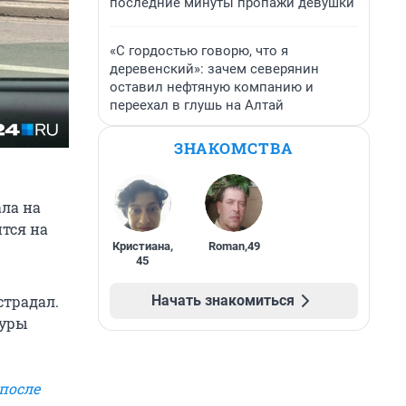
последние минуты пропажи девушки
«С гордостью говорю, что я
деревенский»: зачем северянин
оставил нефтяную компанию и
переехал в глушь на Алтай
ЗНАКОМСТВА
ла на
ится на
Кристиана
,
Roman
,
49
45
Начать знакомиться
страдал.
гуры
после