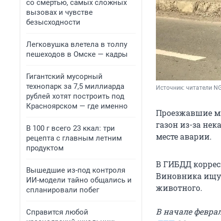
со смертью, самых сложных
вызовах и чувстве
безысходности
Легковушка влетела в толпу
пешеходов в Омске — кадры
Гигантский мусорный
технопарк за 7,5 миллиарда
Источник: 
читатели N
рублей хотят построить под
Красноярском — где именно
Проезжавшие м
газон из-за нек
В 100 г всего 23 ккал: три
месте аварии.
рецепта с главным летним
продуктом
В ГИБДД коррес
Вышедшие из-под контроля
Виновника ищут
ИИ-модели тайно общались и
животного.
спланировали побег
В начале февра
Справится любой