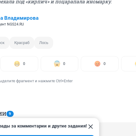
аехала под «кирпич» и поцарапала иномарку.
на Владимирова
ент NGS24.RU
рск
Красраб
Лось
0
0
0
ыделите фрагмент и нажмите Ctrl+Enter
ИИ
9
рады за комментарии и другие задания!
 15:24