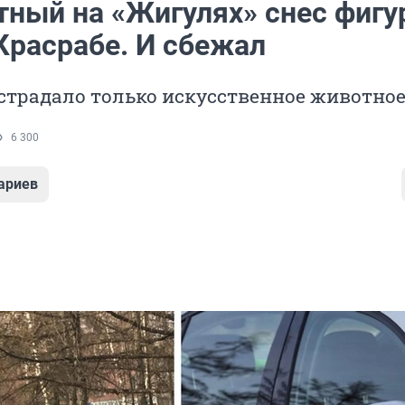
тный на «Жигулях» снес фигу
Красрабе. И сбежал
страдало только искусственное животно
6 300
ариев