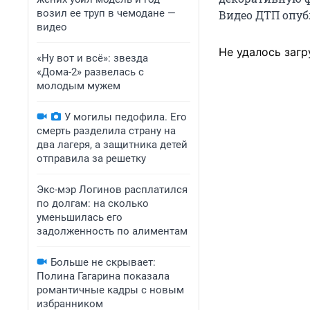
возил ее труп в чемодане —
Видео ДТП опуб
видео
Не удалось загр
«Ну вот и всё»: звезда
«Дома-2» развелась с
молодым мужем
У могилы педофила. Его
смерть разделила страну на
два лагеря, а защитника детей
отправила за решетку
Экс-мэр Логинов расплатился
по долгам: на сколько
уменьшилась его
задолженность по алиментам
Больше не скрывает:
Полина Гагарина показала
романтичные кадры с новым
избранником