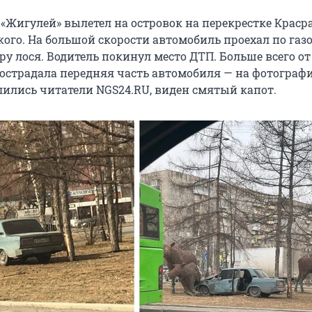
«Жигулей» вылетел на островок на перекрестке Краср
ого. На большой скорости автомобиль проехал по газ
ру лося. Водитель покинул место ДТП. Больше всего от
острадала передняя часть автомобиля — на фотографи
ились читатели NGS24.RU, виден смятый капот.