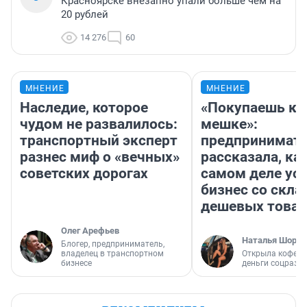
Красноярске внезапно упали больше чем на
20 рублей
14 276
60
МНЕНИЕ
МНЕНИЕ
Наследие, которое
«Покупаешь ко
чудом не развалилось:
мешке»:
транспортный эксперт
предпринимат
разнес миф о «вечных»
рассказала, как
советских дорогах
самом деле ус
бизнес со скл
дешевых това
Олег Арефьев
Наталья Шорох
Блогер, предприниматель,
владелец в транспортном
Открыла кофейн
бизнесе
деньги соцразв