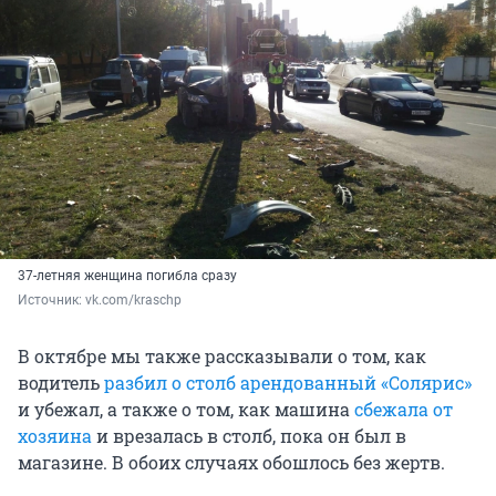
37-летняя женщина погибла сразу
Источник: 
vk.com/kraschp
В октябре мы также рассказывали о том, как
водитель
разбил о столб арендованный «Солярис»
и убежал, а также о том, как машина
сбежала от
хозяина
и врезалась в столб, пока он был в
магазине. В обоих случаях обошлось без жертв.