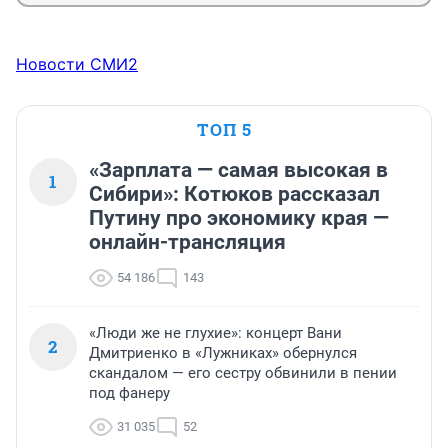
Новости СМИ2
ТОП 5
«Зарплата — самая высокая в
1
Сибири»: Котюков рассказал
Путину про экономику края —
онлайн-трансляция
54 186
143
«Люди же не глухие»: концерт Вани
2
Дмитриенко в «Лужниках» обернулся
скандалом — его сестру обвинили в пении
под фанеру
31 035
52