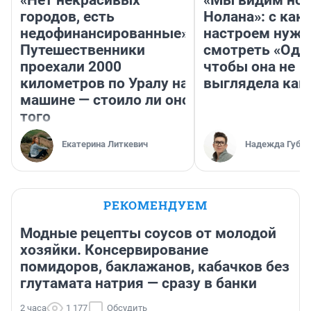
«Нет некрасивых
«Мы видим нов
городов, есть
Нолана»: с как
недофинансированные».
настроем нужн
Путешественники
смотреть «Оди
проехали 2000
чтобы она не
километров по Уралу на
выглядела как
машине — стоило ли оно
того
Екатерина Литкевич
Надежда Губар
РЕКОМЕНДУЕМ
Модные рецепты соусов от молодой
хозяйки. Консервирование
помидоров, баклажанов, кабачков без
глутамата натрия — сразу в банки
2 часа
1 177
Обсудить