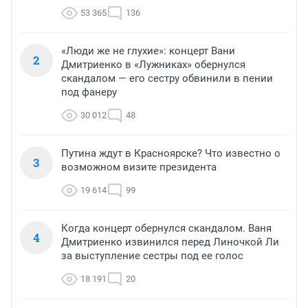
53 365
136
«Люди же не глухие»: концерт Вани
2
Дмитриенко в «Лужниках» обернулся
скандалом — его сестру обвинили в пении
под фанеру
30 012
48
Путина ждут в Красноярске? Что известно о
3
возможном визите президента
19 614
99
Когда концерт обернулся скандалом. Ваня
4
Дмитриенко извинился перед Линочкой Ли
за выступление сестры под ее голос
18 191
20