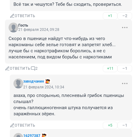
Всё так и чешутся? Тебе бы сходить, провериться.
+1
–2
ОТВЕТИТЬ
Гость
21 февраля 2024, 09:28
Скоро в пшенице найдут что-нибудь из чего 
наркоманы себе зелье готовят и запретят хлеб... 
лучше бы с наркотрафиком боролись, а не с 
населением, под видом борьбы с наркотиками
+11
–1
ОТВЕТИТЬ
2
заводчанин
21 февраля 2024, 10:34
ахаха, про спорынью, плесневый грибок пшеницы 
слышал?

очень галлюциногенная штука получается из 
заражённых зёрен.
+5
–1
ОТВЕТИТЬ
16297387