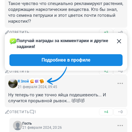
Такое чувство что специально рекламируют растения, 
содержащие наркотические вещества. Кто бы знал, 
что семена петрушки и этот цветок почти готовый 
наркотик!?
+3
–0
ОТВЕТИТЬ
Получай награды за комментарии и другие 
Гость
21 февраля 2024, 10:01
задания!
Да был такой запрет несколько лет назад,никто не 
Подробнее в профиле
путает.
+2
–0
ОТВЕТИТЬ
Я Злой
21 февраля 2024, 09:45
Ну теперь-то уже точно яйца подешевеють... И 
случится прорывной рывок... 🤣🤣🤣
+4
–0
ОТВЕТИТЬ
1
Гость
21 февраля 2024, 20:26