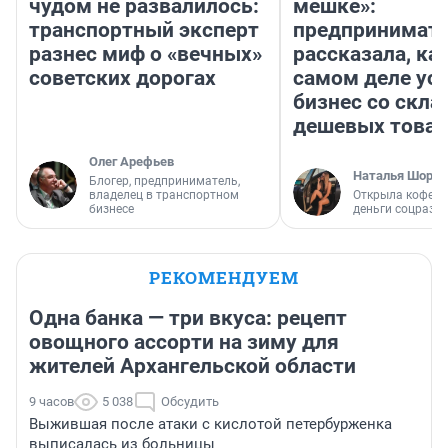
чудом не развалилось:
мешке»:
транспортный эксперт
предпринимат
разнес миф о «вечных»
рассказала, как
советских дорогах
самом деле ус
бизнес со скл
дешевых това
Олег Арефьев
Наталья Шорох
Блогер, предприниматель,
владелец в транспортном
Открыла кофейн
бизнесе
деньги соцразв
РЕКОМЕНДУЕМ
Одна банка — три вкуса: рецепт
овощного ассорти на зиму для
жителей Архангельской области
9 часов
5 038
Обсудить
Выжившая после атаки с кислотой петербурженка
выписалась из больницы