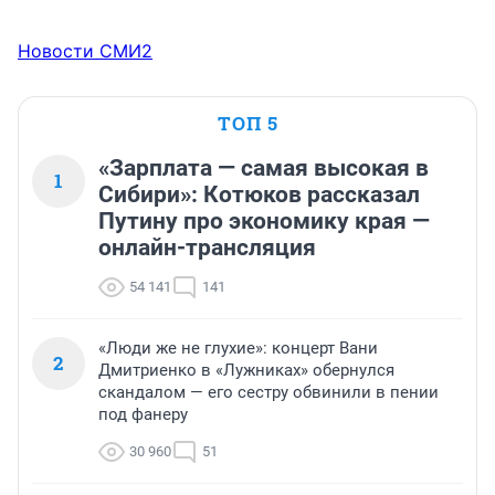
Новости СМИ2
ТОП 5
«Зарплата — самая высокая в
1
Сибири»: Котюков рассказал
Путину про экономику края —
онлайн-трансляция
54 141
141
«Люди же не глухие»: концерт Вани
2
Дмитриенко в «Лужниках» обернулся
скандалом — его сестру обвинили в пении
под фанеру
30 960
51