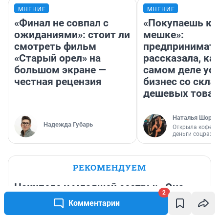
МНЕНИЕ
МНЕНИЕ
«Финал не совпал с
«Покупаешь ко
ожиданиями»: стоит ли
мешке»:
смотреть фильм
предпринимат
«Старый орел» на
рассказала, как
большом экране —
самом деле ус
честная рецензия
бизнес со скл
дешевых това
Наталья Шорох
Надежда Губарь
Открыла кофейн
деньги соцразв
РЕКОМЕНДУЕМ
Накипело у младшей сестры: «Она
2
уехала жить, а я осталась быть
Комментарии
хорошей»