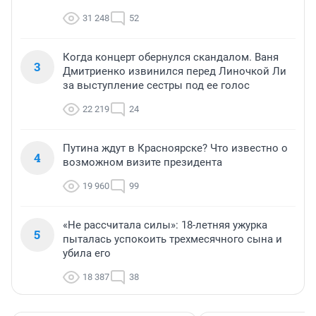
31 248
52
Когда концерт обернулся скандалом. Ваня
3
Дмитриенко извинился перед Линочкой Ли
за выступление сестры под ее голос
22 219
24
Путина ждут в Красноярске? Что известно о
4
возможном визите президента
19 960
99
«Не рассчитала силы»: 18-летняя ужурка
5
пыталась успокоить трехмесячного сына и
убила его
18 387
38