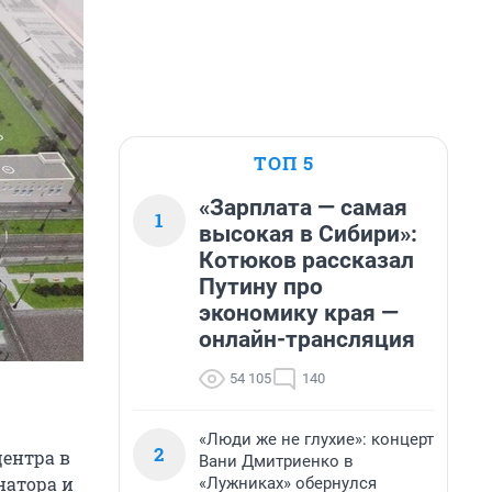
ТОП 5
«Зарплата — самая
1
высокая в Сибири»:
Котюков рассказал
Путину про
экономику края —
онлайн-трансляция
54 105
140
«Люди же не глухие»: концерт
2
ентра в
Вани Дмитриенко в
натора и
«Лужниках» обернулся