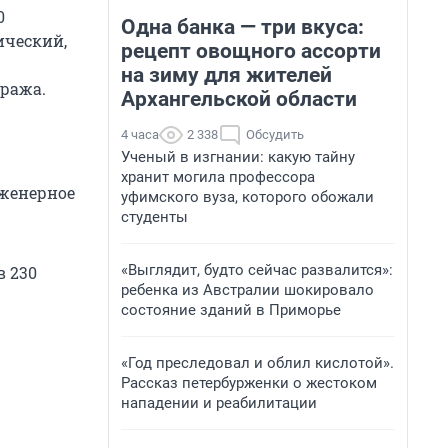
0
Одна банка — три вкуса:
ический,
рецепт овощного ассорти
на зиму для жителей
аража.
Архангельской области
4 часа
2 338
Обсудить
Ученый в изгнании: какую тайну
хранит могила профессора
нженерное
уфимского вуза, которого обожали
студенты
«Выглядит, будто сейчас развалится»:
в 230
ребенка из Австралии шокировало
состояние зданий в Приморье
«Год преследовал и облил кислотой».
Рассказ петербурженки о жестоком
нападении и реабилитации