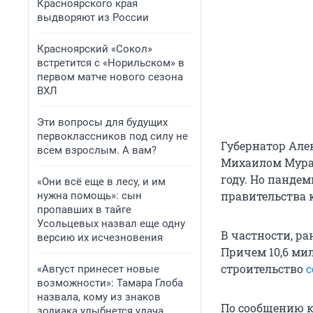
Красноярского края
выдворяют из России
Красноярский «Сокол»
встретится с «Норильском» в
первом матче нового сезона
ВХЛ
Эти вопросы для будущих
первоклассников под силу не
Губернатор Але
всем взрослым. А вам?
Михаилом Мураш
году. Но панде
«Они всё еще в лесу, и им
правительства 
нужна помощь»: сын
пропавших в тайге
Усольцевых назвал еще одну
В частности, ра
версию их исчезновения
Причем 10,6 ми
строительство
с
«Август принесет новые
возможности»: Тамара Глоба
назвала, кому из знаков
По сообщению к
зодиака улыбнется удача