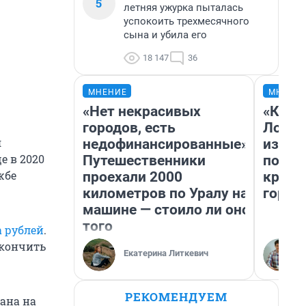
5
летняя ужурка пыталась
успокоить трехмесячного
сына и убила его
18 147
36
МНЕНИЕ
МНЕНИ
«Нет некрасивых
«Как б
городов, есть
Лондо
я
недофинансированные».
из Ом
е в 2020
Путешественники
почем
жбе
проехали 2000
круче
километров по Уралу на
город
машине — стоило ли оно
того
а рублей
.
акончить
Екатерина Литкевич
РЕКОМЕНДУЕМ
ана на