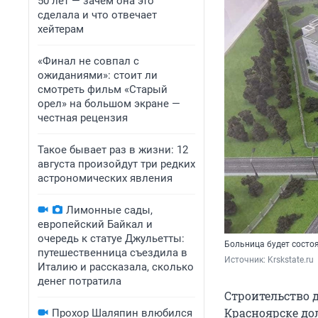
50 лет — зачем она это
сделала и что отвечает
хейтерам
«Финал не совпал с
ожиданиями»: стоит ли
смотреть фильм «Старый
орел» на большом экране —
честная рецензия
Такое бывает раз в жизни: 12
августа произойдут три редких
астрономических явления
Лимонные сады,
европейский Байкал и
очередь к статуе Джульетты:
Больница будет состоя
путешественница съездила в
Источник: 
Krskstate.ru
Италию и рассказала, сколько
денег потратила
Строительство 
Красноярске дол
Прохор Шаляпин влюбился