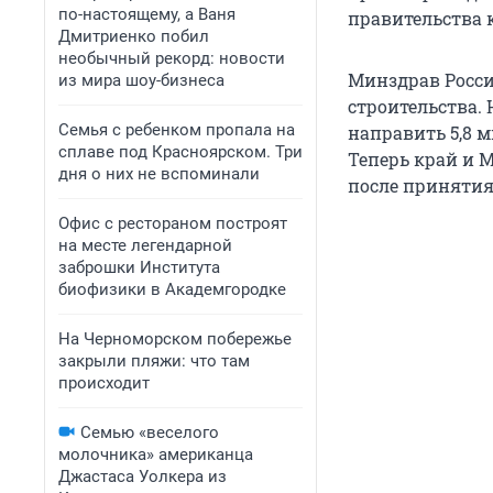
по-настоящему, а Ваня
правительства 
Дмитриенко побил
необычный рекорд: новости
Минздрав Росси
из мира шоу-бизнеса
строительства.
Семья с ребенком пропала на
направить 5,8 м
сплаве под Красноярском. Три
Теперь край и 
дня о них не вспоминали
после принятия
Офис с рестораном построят
на месте легендарной
заброшки Института
биофизики в Академгородке
На Черноморском побережье
закрыли пляжи: что там
происходит
Семью «веселого
молочника» американца
Джастаса Уолкера из