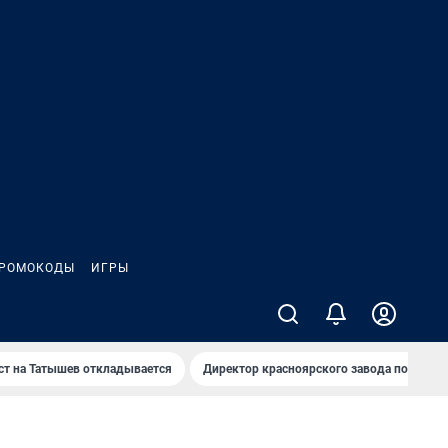
РОМОКОДЫ
ИГРЫ
т на Татышев откладывается
Директор красноярского завода под сан