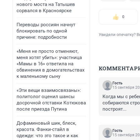
нового моста на Татышев
сорвался в Красноярске
0
Переводы россиян начнут
блокировать по одной
Увидели опечатку? В
причине: подробности
«Меня не просто отменяют,
меня хотят убить»: участница
«Мамы в 16» ответила на
КОММЕНТАР
обвинения в домогательствах
к маленькому сыну
Гость
15 сентября 20
«Эти вещи взаимосвязаны»:
политолог оценил шансы
Когда мы с ребе
досрочной отставки Котюкова
собираются строи
после приезда Путина
построят...
Дофаминовый шик, блеск,
красота. Фанки-стайл в
Гость
одежде: что это такое и как
15 сентября 20