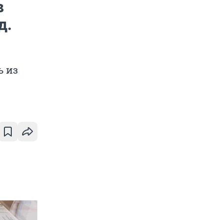
в
д.
ь из