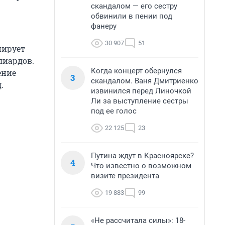
скандалом — его сестру
обвинили в пении под
фанеру
30 907
51
нирует
лиардов.
Когда концерт обернулся
ение
3
скандалом. Ваня Дмитриенко
.
извинился перед Линочкой
Ли за выступление сестры
под ее голос
22 125
23
Путина ждут в Красноярске?
4
Что известно о возможном
визите президента
19 883
99
«Не рассчитала силы»: 18-