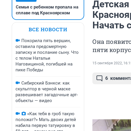
Детская
Семья с ребенком пропала на
Красноя
сплаве под Красноярском
Начать 
ВСЕ НОВОСТИ
Она появитс
Покорила пять вершин,
оставила предсмертную
пяти корпу
записку и послание сыну. Что
с телом Натальи
15 сентября 2022, 16:1
Наговициной, погибшей на
пике Победы
6
коммент
Сибирский Бэнкси: как
скульптор в черной маске
развешивает загадочные арт-
объекты — видео
«Как тебя в гроб такую
положат?» Мать двоих детей
набила первую татуировку в