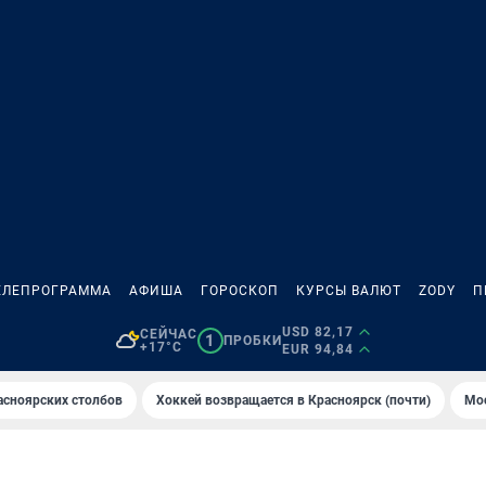
ЕЛЕПРОГРАММА
АФИША
ГОРОСКОП
КУРСЫ ВАЛЮТ
ZODY
П
USD 82,17
СЕЙЧАС
1
ПРОБКИ
+17°C
EUR 94,84
асноярских столбов
Хоккей возвращается в Красноярск (почти)
Мос