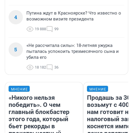
Путина ждут в Красноярске? Что известно о
4
возможном визите президента
19 888
99
«Не рассчитала силы»: 18-летняя ужурка
5
пыталась успокоить трехмесячного сына и
убила его
18 182
36
МНЕНИЕ
МНЕНИЕ
«Никого нельзя
Продашь за 300
победить». О чем
возьмут с 4000
главный блокбастер
нам готовит н
этого года, который
налоговый зако
бьет рекорды в
коснется импор