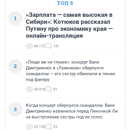
ТОП 5
«Зарплата — самая высокая в
1
Сибири»: Котюков рассказал
Путину про экономику края —
онлайн-трансляция
54 112
141
«Люди же не глухие»: концерт Вани
2
Дмитриенко в «Лужниках» обернулся
скандалом — его сестру обвинили в пении
под фанеру
30 918
51
Когда концерт обернулся скандалом. Ваня
3
Дмитриенко извинился перед Линочкой Ли
за выступление сестры под ее голос
22 130
23