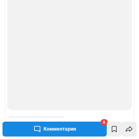
Веб-портал распространяется в виде интернет-сервиса, специальные
действия по установке на стороне пользователя не требуются
Политика использования cookies
Рекомендательные системы
Пользовательское соглашение сервиса «Подписка без баннерной
рекламы»
© ООО «Интернет Технологии»
8
Комментарии