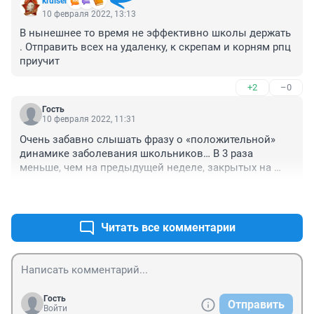
kruiser
10 февраля 2022, 13:13
В нынешнее то время не эффективно школы держать 
. Отправить всех на удаленку, к скрепам и корням рпц 
приучит
+2
–0
Гость
10 февраля 2022, 11:31
Очень забавно слышать фразу о «положительной» 
динамике заболевания школьников… В 3 раза 
меньше, чем на предыдущей неделе, закрытых на 
карантин классов? А ничего, что вышло новое 
+0
–0
постановление и теперь закрыть класс на карантин 
«сложнее».
Читать все комментарии
Гость
Отправить
Войти