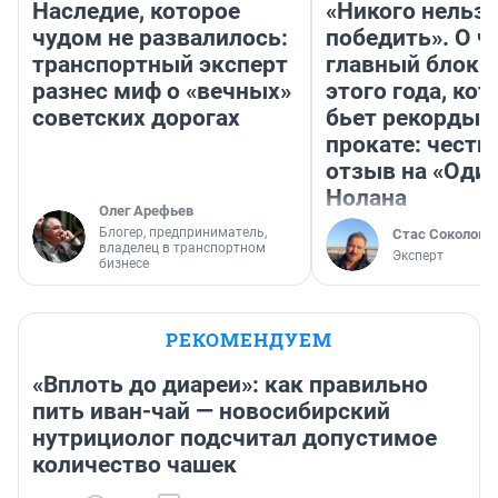
Наследие, которое
«Никого нельз
чудом не развалилось:
победить». О ч
транспортный эксперт
главный блокб
разнес миф о «вечных»
этого года, ко
советских дорогах
бьет рекорды 
прокате: честн
отзыв на «Оди
Нолана
Олег Арефьев
Блогер, предприниматель,
Стас Соколов
владелец в транспортном
Эксперт
бизнесе
РЕКОМЕНДУЕМ
«Вплоть до диареи»: как правильно
пить иван-чай — новосибирский
нутрициолог подсчитал допустимое
количество чашек