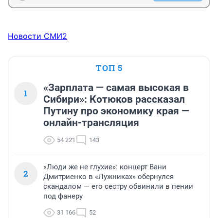
Новости СМИ2
ТОП 5
«Зарплата — самая высокая в
1
Сибири»: Котюков рассказал
Путину про экономику края —
онлайн-трансляция
54 221
143
«Люди же не глухие»: концерт Вани
2
Дмитриенко в «Лужниках» обернулся
скандалом — его сестру обвинили в пении
под фанеру
31 166
52