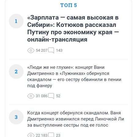
ТОП 5
«Зарплата — самая высокая в
1
Сибири»: Котюков рассказал
Путину про экономику края —
онлайн-трансляция
54 207
143
«Люди же не глухие»: концерт Вани
2
Дмитриенко в «Лужниках» обернулся
скандалом — его сестру обвинили в пении
под фанеру
31 086
52
Когда концерт обернулся скандалом. Ваня
3
Дмитриенко извинился перед Линочкой Ли
за выступление сестры под ее голос
22 183
23