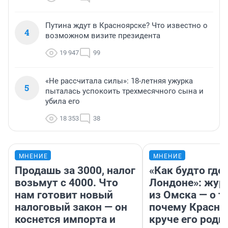
Путина ждут в Красноярске? Что известно о
4
возможном визите президента
19 947
99
«Не рассчитала силы»: 18-летняя ужурка
5
пыталась успокоить трехмесячного сына и
убила его
18 353
38
МНЕНИЕ
МНЕНИЕ
Продашь за 3000, налог
«Как будто где-
возьмут с 4000. Что
Лондоне»: жур
нам готовит новый
из Омска — о т
налоговый закон — он
почему Красно
коснется импорта и
круче его родн