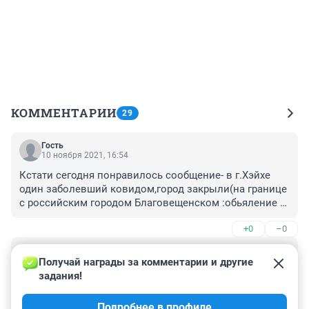
КОММЕНТАРИИ
29
Гость
10 ноября 2021, 16:54
Кстати сегодня понравилось сообщение- в г.Хэйхе 
один заболевший ковидом,город закрыли(на границе 
с российским городом Благовещенском :обьяление 
100000 юаней тому ,кто поможет установить цепочку 
+0
–0
по которой произошло заражение. Во как !!!
Гость
10 ноября 2021, 16:49
Получай награды за комментарии и другие 
задания!
И почему то никто не пишет,а над лекарством то 
работают ученые-вирусологи ? Надоело уже одно и 
Подробнее в профиле
тоже - вакцинация ,вакцинация .....