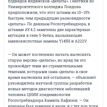
подвидов индийской «дельты». Генетики из
Университетского колледжа Лондона
предположили, что этот штамм на 10–15%
быстрее, чем предыдущие разновидности
«дельты». По данным Роспотребнадзора, в
штамме AY.4.2 замечены две характерные
мутации в гене S-белка, вызывающие
аминокислотные замены Y145H и A222V.
— Он может постепенно начать вытеснять
старую версию «дельты», но вряд ли это
произойдет теми же стремительными
темпами, которыми сама «дельта» в свое
время вытеснила всё остальное, — объясняет
руководитель научной группы разработки
новых методов диагностики заболеваний
человека ЦНИИ эпидемиологии
Роспотребнадзора Камиль Хафизов. — Он
впервые был замечен в июле, и с тех пор доля