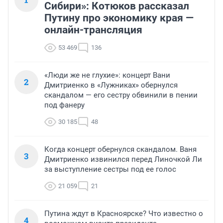
Сибири»: Котюков рассказал
Путину про экономику края —
онлайн-трансляция
53 469
136
«Люди же не глухие»: концерт Вани
2
Дмитриенко в «Лужниках» обернулся
скандалом — его сестру обвинили в пении
под фанеру
30 185
48
Когда концерт обернулся скандалом. Ваня
3
Дмитриенко извинился перед Линочкой Ли
за выступление сестры под ее голос
21 059
21
Путина ждут в Красноярске? Что известно о
4