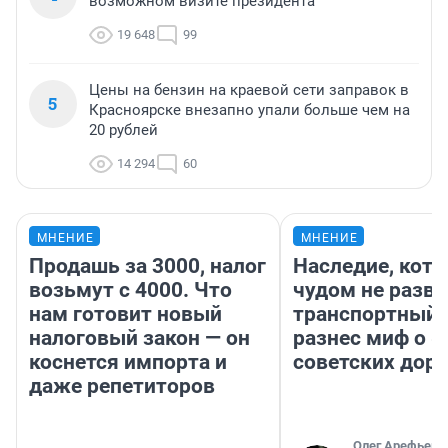
возможном визите президента
19 648
99
Цены на бензин на краевой сети заправок в
5
Красноярске внезапно упали больше чем на
20 рублей
14 294
60
МНЕНИЕ
МНЕНИЕ
Продашь за 3000, налог
Наследие, кото
возьмут с 4000. Что
чудом не разва
нам готовит новый
транспортный 
налоговый закон — он
разнес миф о 
коснется импорта и
советских доро
даже репетиторов
Олег Арефьев