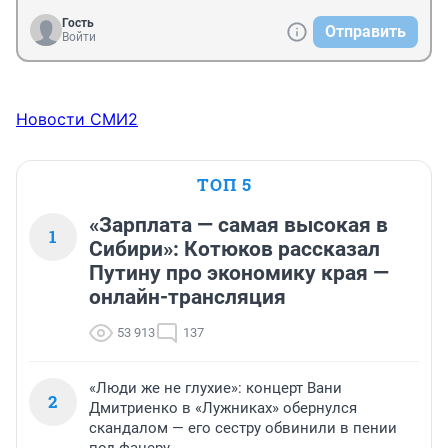
Гость
Отправить
Войти
Новости СМИ2
ТОП 5
«Зарплата — самая высокая в
1
Сибири»: Котюков рассказал
Путину про экономику края —
онлайн-трансляция
53 913
137
«Люди же не глухие»: концерт Вани
2
Дмитриенко в «Лужниках» обернулся
скандалом — его сестру обвинили в пении
под фанеру