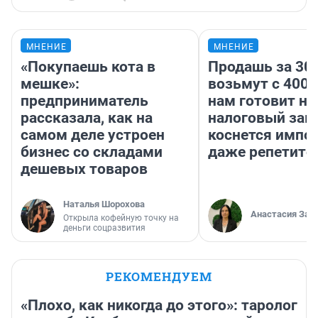
МНЕНИЕ
МНЕНИЕ
«Покупаешь кота в
Продашь за 300
мешке»:
возьмут с 4000
предприниматель
нам готовит н
рассказала, как на
налоговый зако
самом деле устроен
коснется импор
бизнес со складами
даже репетито
дешевых товаров
Наталья Шорохова
Анастасия Зав
Открыла кофейную точку на
деньги соцразвития
РЕКОМЕНДУЕМ
«Плохо, как никогда до этого»: таролог