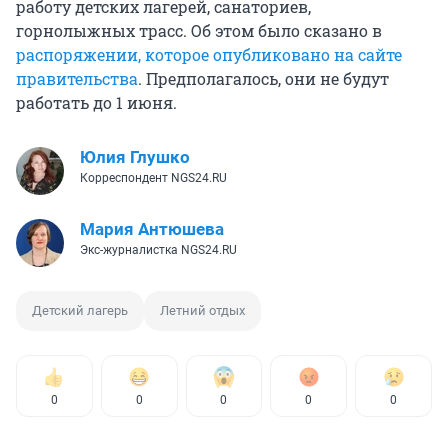
работу детских лагерей, санаториев,
горнолыжных трасс. Об этом было сказано в
распоряжении, которое опубликовано на сайте
правительства
. Предполагалось, они не будут
работать до 1 июня.
Юлия Глушко
Корреспондент NGS24.RU
Мария Антюшева
Экс-журналистка NGS24.RU
Детский лагерь
Летний отдых
0
0
0
0
0