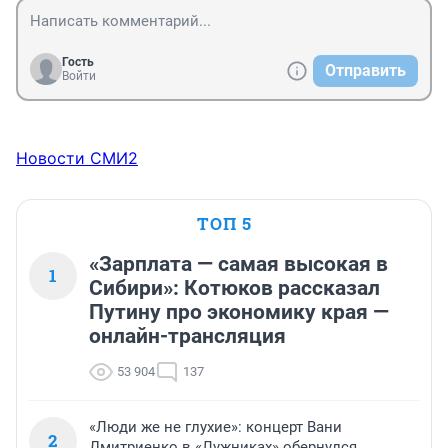
Гость
Отправить
Войти
Новости СМИ2
ТОП 5
«Зарплата — самая высокая в
1
Сибири»: Котюков рассказал
Путину про экономику края —
онлайн-трансляция
53 904
137
«Люди же не глухие»: концерт Вани
2
Дмитриенко в «Лужниках» обернулся