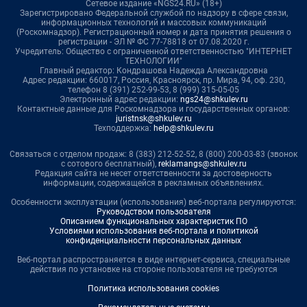
Сетевое издание «NGS24.RU» (18+)
Зарегистрировано Федеральной службой по надзору в сфере связи,
информационных технологий и массовых коммуникаций
(Роскомнадзор). Регистрационный номер и дата принятия решения о
регистрации - ЭЛ № ФС 77-78818 от 07.08.2020 г.
Учредитель: Общество с ограниченной ответственностью "ИНТЕРНЕТ
ТЕХНОЛОГИИ"
Главный редактор: Кондрашова Надежда Александровна
Адрес редакции: 660017, Россия, Красноярск, пр. Мира, 94, оф. 230,
телефон 8 (391) 252-99-53, 8 (999) 315-05-05
Электронный адрес редакции:
ngs24@shkulev.ru
Контактные данные для Роскомнадзора и государственных органов:
juristnsk@shkulev.ru
Техподдержка:
help@shkulev.ru
Связаться с отделом продаж: 8 (383) 212-52-52, 8 (800) 200-03-83 (звонок
с сотового бесплатный),
reklamangs@shkulev.ru
Редакция сайта не несет ответственности за достоверность
информации, содержащейся в рекламных объявлениях.
Особенности эксплуатации (использования) веб-портала регулируются:
Руководством пользователя
Описанием функциональных характеристик ПО
Условиями использования веб-портала и политикой
конфиденциальности персональных данных
Веб-портал распространяется в виде интернет-сервиса, специальные
действия по установке на стороне пользователя не требуются
Политика использования cookies