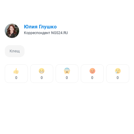
Юлия Глушко
Корреспондент NGS24.RU
Клещ
0
0
0
0
0