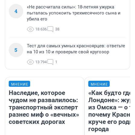
«Не рассчитала силы»: 18-летняя ужурка
4
пыталась успокоить трехмесячного сына и
убила его
18 636
38
Тест для самых умных красноярцев: ответьте
5
на 10 из 10 и проверьте свой кругозор
13 794
1
МНЕНИЕ
МНЕНИЕ
Наследие, которое
«Как будто где-
чудом не развалилось:
Лондоне»: жур
транспортный эксперт
из Омска — о т
разнес миф о «вечных»
почему Красно
советских дорогах
круче его родн
города