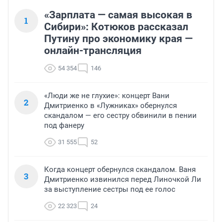
«Зарплата — самая высокая в
1
Сибири»: Котюков рассказал
Путину про экономику края —
онлайн-трансляция
54 354
146
«Люди же не глухие»: концерт Вани
2
Дмитриенко в «Лужниках» обернулся
скандалом — его сестру обвинили в пении
под фанеру
31 555
52
Когда концерт обернулся скандалом. Ваня
3
Дмитриенко извинился перед Линочкой Ли
за выступление сестры под ее голос
22 323
24