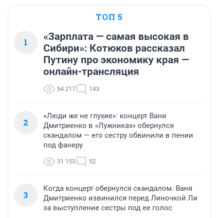
ТОП 5
«Зарплата — самая высокая в
1
Сибири»: Котюков рассказал
Путину про экономику края —
онлайн-трансляция
54 217
143
«Люди же не глухие»: концерт Вани
2
Дмитриенко в «Лужниках» обернулся
скандалом — его сестру обвинили в пении
под фанеру
31 153
52
Когда концерт обернулся скандалом. Ваня
3
Дмитриенко извинился перед Линочкой Ли
за выступление сестры под ее голос