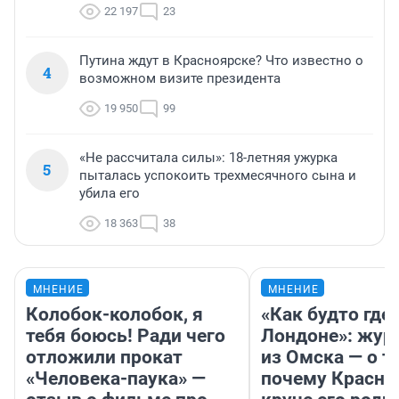
22 197
23
Путина ждут в Красноярске? Что известно о
4
возможном визите президента
19 950
99
«Не рассчитала силы»: 18-летняя ужурка
5
пыталась успокоить трехмесячного сына и
убила его
18 363
38
МНЕНИЕ
МНЕНИЕ
Колобок-колобок, я
«Как будто где-
тебя боюсь! Ради чего
Лондоне»: жур
отложили прокат
из Омска — о т
«Человека-паука» —
почему Красно