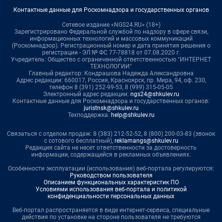
Контактные данные для Роскомнадзора и государственных органов
Сетевое издание «NGS24.RU» (18+)
Зарегистрировано Федеральной службой по надзору в сфере связи,
информационных технологий и массовых коммуникаций
(Роскомнадзор). Регистрационный номер и дата принятия решения о
регистрации - ЭЛ № ФС 77-78818 от 07.08.2020 г.
Учредитель: Общество с ограниченной ответственностью "ИНТЕРНЕТ
ТЕХНОЛОГИИ"
Главный редактор: Кондрашова Надежда Александровна
Адрес редакции: 660017, Россия, Красноярск, пр. Мира, 94, оф. 230,
телефон 8 (391) 252-99-53, 8 (999) 315-05-05
Электронный адрес редакции:
ngs24@shkulev.ru
Контактные данные для Роскомнадзора и государственных органов:
juristnsk@shkulev.ru
Техподдержка:
help@shkulev.ru
Связаться с отделом продаж: 8 (383) 212-52-52, 8 (800) 200-03-83 (звонок
с сотового бесплатный),
reklamangs@shkulev.ru
Редакция сайта не несет ответственности за достоверность
информации, содержащейся в рекламных объявлениях.
Особенности эксплуатации (использования) веб-портала регулируются:
Руководством пользователя
Описанием функциональных характеристик ПО
Условиями использования веб-портала и политикой
конфиденциальности персональных данных
Веб-портал распространяется в виде интернет-сервиса, специальные
действия по установке на стороне пользователя не требуются