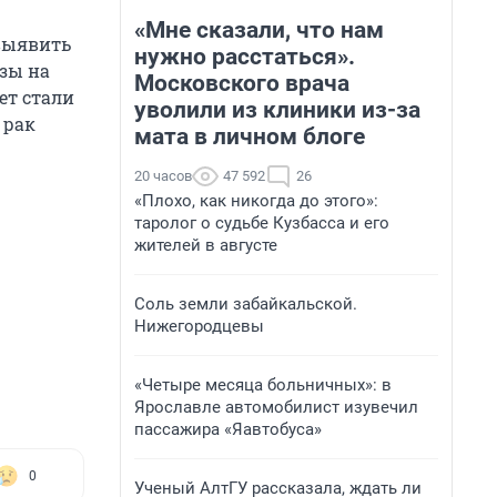
«Мне сказали, что нам
выявить
нужно расстаться».
изы на
Московского врача
ет стали
уволили из клиники из-за
 рак
мата в личном блоге
20 часов
47 592
26
«Плохо, как никогда до этого»:
таролог о судьбе Кузбасса и его
жителей в августе
Соль земли забайкальской.
Нижегородцевы
«Четыре месяца больничных»: в
Ярославле автомобилист изувечил
пассажира «Яавтобуса»
0
Ученый АлтГУ рассказала, ждать ли