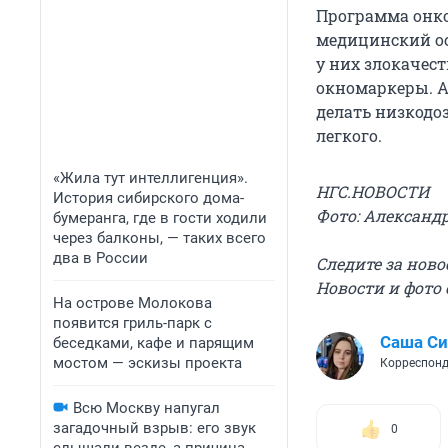
Программа онко
медицинский ос
у них злокачес
окномаркеры. А
делать низкодо
легкого.
«Жила тут интеллигенция».
НГС.НОВОСТИ
История сибирского дома-
Фото: Александ
бумеранга, где в гости ходили
через балконы, — таких всего
два в России
Следите за нов
Новости и фото 
На острове Молокова
появится гриль-парк с
Саша С
беседками, кафе и парящим
мостом — эскизы проекта
Корреспонд
Всю Москву напугал
загадочный взрыв: его звук
0