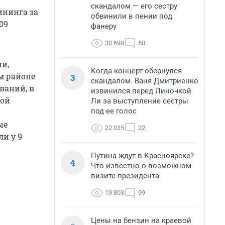
скандалом — его сестру
ининга за
обвинили в пении под
09
фанеру
30 698
50
и,
Когда концерт обернулся
м районе
3
скандалом. Ваня Дмитриенко
ваний, в
извинился перед Линочкой
кой
Ли за выступление сестры
под ее голос
ые
22 035
22
ли у 9
Путина ждут в Красноярске?
4
Что известно о возможном
визите президента
19 803
99
Цены на бензин на краевой