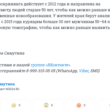
скрининга действует с 2012 года и направлена на
мотр людей старше 50 лет, чтобы как можно раньше 
твенные новообразования. У жителей края берут анал
 с 2015 года курящим больше 30 лет мужчинам 50–64 л
зовую томографию, чтобы как можно раньше выявить
ра Симутина
остями в нашей
группе «ВКонтакте»
.
отправляйте 8-999-315-05-05 (WhatsApp,
Viber
, SMS)
имутина
ент NGS24.RU
0
0
0