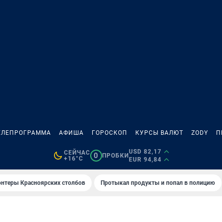
ЕЛЕПРОГРАММА
АФИША
ГОРОСКОП
КУРСЫ ВАЛЮТ
ZODY
П
USD 82,17
СЕЙЧАС
0
ПРОБКИ
+16°C
EUR 94,84
онтеры Красноярских столбов
Протыкал продукты и попал в полицию