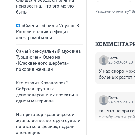
слышали везде, а причина
неизвестна. Что это могло
Увидели опечатку? В
быть
«Смели гибриды Voyah». В
России возник дефицит
электромобилей
КОММЕНТАР
Самый сексуальный мужчина
Турции: чем Омер из
Гость
26 октября 201
«Клюквенного щербета»
покорил женщин
У нас скоро мож
больных растет 
Кто строит Красноярск?
Собрали крупных
девелоперов и их проекты в
Гость
одном материале
24 октября 201
так что не зря г
На приговор красноярской
октябрьском рай
журналистке, которую судили
по статье о фейках, подали
апелляцию