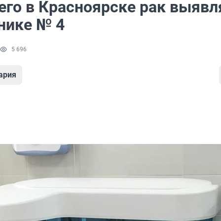
его в Красноярске рак выявл
нике № 4
5 696
ария