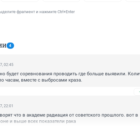
ыделите фрагмент и нажмите Ctrl+Enter
ИИ
4
7, 02:45
но будет соревнования проводить где больше выявили. Колич
по часам, вместе с выбросами краза.
7, 22:01
оворят что в академе радиация от советского прошлого. вот в 
оне и выше всех показатели рака