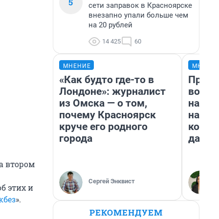
5
сети заправок в Красноярске
внезапно упали больше чем
на 20 рублей
14 425
60
МНЕНИЕ
МНЕНИ
«Как будто где-то в
Прода
Лондоне»: журналист
возьм
из Омска — о том,
нам г
почему Красноярск
налог
круче его родного
косне
города
даже 
на втором
Сергей Энквист
б этих и
кбез
».
РЕКОМЕНДУЕМ