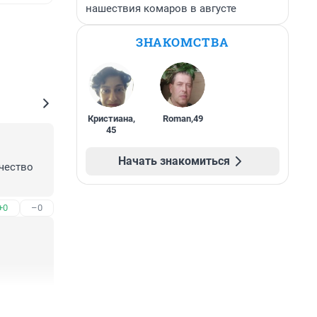
нашествия комаров в августе
ЗНАКОМСТВА
Кристиана
,
Roman
,
49
45
Начать знакомиться
ество 
+0
–0
+0
–2