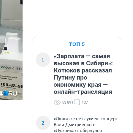
ТОП 5
«Зарплата — самая
1
высокая в Сибири»:
Котюков рассказал
Путину про
экономику края —
онлайн-трансляция
53 891
137
«Люди же не глухие»: концерт
2
Вани Дмитриенко в
«Лужниках» обернулся