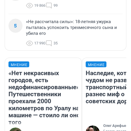
19 866
99
«Не рассчитала силы»: 18-летняя ужурка
5
пыталась успокоить трехмесячного сына и
убила его
17 990
35
МНЕНИЕ
МНЕНИЕ
«Нет некрасивых
Наследие, кото
городов, есть
чудом не разва
недофинансированные».
транспортный 
Путешественники
разнес миф о 
проехали 2000
советских доро
километров по Уралу на
машине — стоило ли оно
того
Олег Арефьев