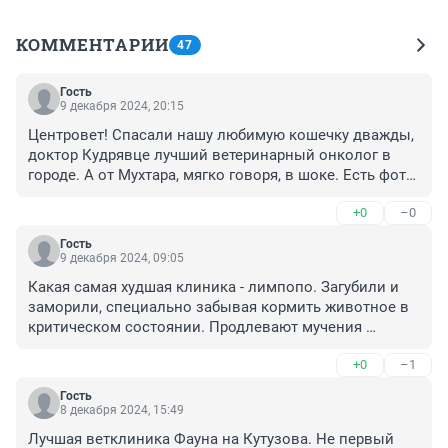
КОММЕНТАРИИ
47
Гость
9 декабря 2024, 20:15
Центровет! Спасали нашу любимую кошечку дважды, 
доктор Кудрявце лучший ветеринарный онколог в 
городе. А от Мухтара, мягко говоря, в шоке. Есть фото 
послеоперационных швов, как сделали в первой 
+0
–0
клинике и животное через три дня уже жило 
превычной жизнью и как "заштопали" в Мухтаре, что 
Гость
месяц не знали, что делать с кошкой - двигаться 
9 декабря 2024, 09:05
самостоятельно не могла 😈 В итоге через год 
Какая самая худшая клиника - лимпопо. Загубили и 
рецедив и повторная, третья операция в Центровет, 
заморили, специально забывая кормить животное в 
где доктор все выполнил ПРАВИЛЬНО и аккуратно! 
критическом состоянии. Продлевают мучения 
Назначил грамотное лечение, химию, и наша 
питомца как можно дольше, чтобы стянуть с вас как 
малышка прожила ещё с нами год, хотя в других 
+0
–1
можно больше денег. Не советую там появляться 
клиниках даже прогнозов не давали на месяц.
если с животным чтото серьезнее простуды - уbьют
Гость
8 декабря 2024, 15:49
Лучшая ветклиника Фауна на Кутузова. Не первый 