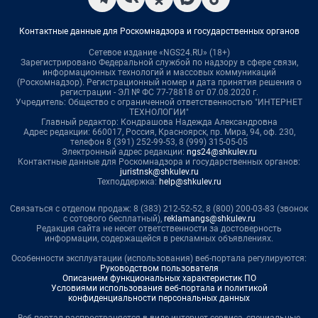
Контактные данные для Роскомнадзора и государственных органов
Сетевое издание «NGS24.RU» (18+)
Зарегистрировано Федеральной службой по надзору в сфере связи,
информационных технологий и массовых коммуникаций
(Роскомнадзор). Регистрационный номер и дата принятия решения о
регистрации - ЭЛ № ФС 77-78818 от 07.08.2020 г.
Учредитель: Общество с ограниченной ответственностью "ИНТЕРНЕТ
ТЕХНОЛОГИИ"
Главный редактор: Кондрашова Надежда Александровна
Адрес редакции: 660017, Россия, Красноярск, пр. Мира, 94, оф. 230,
телефон 8 (391) 252-99-53, 8 (999) 315-05-05
Электронный адрес редакции:
ngs24@shkulev.ru
Контактные данные для Роскомнадзора и государственных органов:
juristnsk@shkulev.ru
Техподдержка:
help@shkulev.ru
Связаться с отделом продаж: 8 (383) 212-52-52, 8 (800) 200-03-83 (звонок
с сотового бесплатный),
reklamangs@shkulev.ru
Редакция сайта не несет ответственности за достоверность
информации, содержащейся в рекламных объявлениях.
Особенности эксплуатации (использования) веб-портала регулируются:
Руководством пользователя
Описанием функциональных характеристик ПО
Условиями использования веб-портала и политикой
конфиденциальности персональных данных