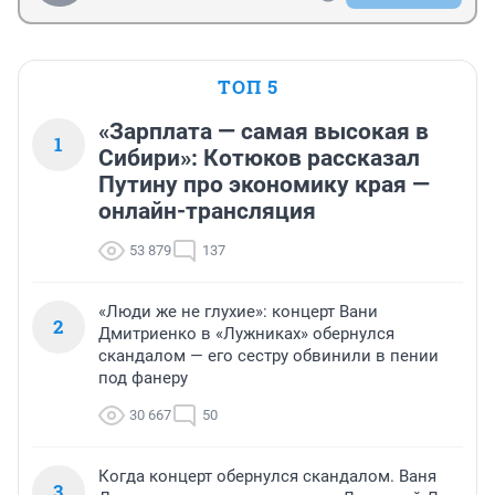
ТОП 5
«Зарплата — самая высокая в
1
Сибири»: Котюков рассказал
Путину про экономику края —
онлайн-трансляция
53 879
137
«Люди же не глухие»: концерт Вани
2
Дмитриенко в «Лужниках» обернулся
скандалом — его сестру обвинили в пении
под фанеру
30 667
50
Когда концерт обернулся скандалом. Ваня
3