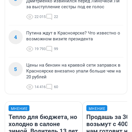
Дмитриенко извинился перед Линочкой Ли
за выступление сестры под ее голос
22 015
22
Путина ждут в Красноярске? Что известно о
4
возможном визите президента
19 793
99
Цены на бензин на краевой сети заправок в
5
Красноярске внезапно упали больше чем на
20 рублей
14 416
60
МНЕНИЕ
МНЕНИЕ
Тепло для бюджета, но
Продашь за 300
холодно в салоне
возьмут с 4000
зимой. Водитель 13 лет
нам готовит н