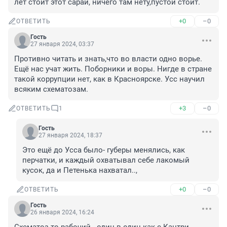
лет стоит этот сарай, ничего там нету,пустой стоит.
+0
–0
ОТВЕТИТЬ
Гость
27 января 2024, 03:37
Противно читать и знать,что во власти одно ворье. 
Ещё нас учат жить. Поборники и воры. Нигде в стране 
такой коррупции нет, как в Красноярске. Усс научил 
всяким схематозам.
+3
–0
ОТВЕТИТЬ
1
Гость
27 января 2024, 18:37
Это ещё до Усса было- губеры менялись, как 
перчатки, и каждый охватывал себе лакомый 
кусок, да и Петенька нахватал..,
+0
–0
ОТВЕТИТЬ
Гость
26 января 2024, 16:24