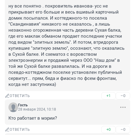
ну все понятно . покровитель иванова- усс не 
прикрывает его больше и весь вшивый карточный 
домик посыпался. И коттеджного-то поселка 
"Скандинавия" никакого не оказалось , а лишь 
незаконно огороженная часть деревни Сухая балка, 
где его маклак обманом продает последние участки 
под видом "элитных земель". И потом, втридорога 
купившие "элитную землю", осознают, что оказались 
в Сухой балке. И схематоз с воровством 
электроэнергии и продажей через ООО "Наш дом" в 
той же Сухой балке развалилась. И на дороги в 
псевдо-коттеджном поселке установлен публичный 
сервитут... прям, бяда и фиаско по фсем фронтам, 
когда нет заступника)
+1
–0
ОТВЕТИТЬ
Гость
28 января 2024, 10:18
Кто работает в мэрии?
+0
–0
ОТВЕТИТЬ