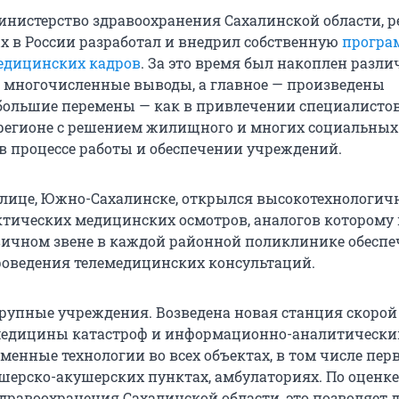
инистерство здравоохранения Сахалинской области, р
х в России разработал и внедрил собственную
програ
едицинских кадров
. За это время был накоплен разл
 многочисленные выводы, а главное — произведены
большие перемены — как в привлечении специалистов
 регионе с решением жилищного и многих социальных
 в процессе работы и обеспечении учреждений.
олице, Южно-Сахалинске, открылся высокотехнологи
тических медицинских осмотров, аналогов которому 
рвичном звене в каждой районной поликлинике обесп
оведения телемедицинских консультаций.
рупные учреждения. Возведена новая станция скоро
медицины катастроф и информационно-аналитический
менные технологии во всех объектах, в том числе пер
дшерско-акушерских пунктах, амбулаториях. По оценке
дравоохранения Сахалинской области, это позволяет 