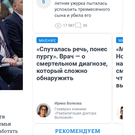
5
летняя ужурка пыталась
успокоить трехмесячного
сына и убила его
17 987
35
МНЕНИЕ
МНЕНИ
«Спуталась речь, понес
«Мы в
пургу». Врач — о
Нолан
смертельном диагнозе,
настр
который сложно
смотр
обнаружить
чтобы
выгля
Ирина Волкова
Главврач клиники
«Реабилитация доктора
ти
Волковой»
семьи
РЕКОМЕНДУЕМ
аботать