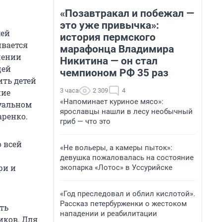
«Позавтракал и побежал —
это уже привычка»:
мей
история пермского
ивается
марафонца Владимира
шении
Никитина — он стал
щей
чемпионом РФ 35 раз
ить детей
3 часа
2 309
4
ние
«Напоминает куриное мясо»:
уальном
ярославцы нашли в лесу необычный
аренко.
гриб — что это
 всей
«Не вольеры, а камеры пыток»:
девушка пожаловалась на состояние
ри и
экопарка «Лотос» в Уссурийске
«Год преследовал и облил кислотой».
Рассказ петербурженки о жестоком
ть
нападении и реабилитации
иков. Для