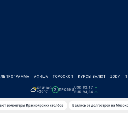
ЕЛЕПРОГРАММА
АФИША
ГОРОСКОП
КУРСЫ ВАЛЮТ
ZODY
П
USD 82,17
СЕЙЧАС
2
ПРОБКИ
+20°C
EUR 94,84
ают волонтеры Красноярских столбов
Взялись за долгострои на Мясок