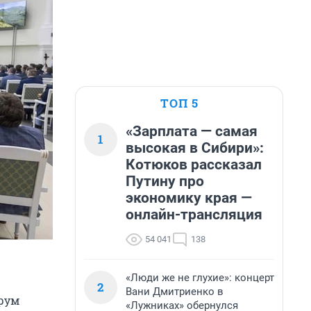
ТОП 5
«Зарплата — самая
1
высокая в Сибири»:
Котюков рассказал
Путину про
экономику края —
онлайн-трансляция
54 041
138
«Люди же не глухие»: концерт
2
Вани Дмитриенко в
рум
«Лужниках» обернулся