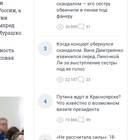
ии
скандалом — его сестру
оссии, а
обвинили в пении под
фанеру
тии
ампред
30 859
51
Мурашко.
Когда концерт обернулся
3
ность
скандалом. Ваня Дмитриенко
извинился перед Линочкой
совая
Ли за выступление сестры
под ее голос
22 107
23
Путина ждут в Красноярске?
4
Что известно о возможном
визите президента
19 866
99
«Не рассчитала силы»: 18-