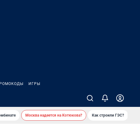
РОМОКОДЫ
ИГРЫ
омбинате
Москва надеется на Котюкова?
Как строили ГЭС?
«Ко