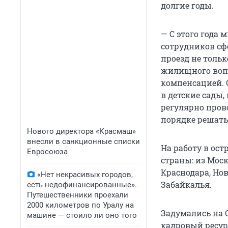
долгие годы.
— С этого года
сотрудников сф
проезд не тольк
жилищного вопр
компенсацией. 
в детские сады
регулярно пров
порядке решать
Нового директора «Красмаш»
внесли в санкционные списки
На работу в ос
Евросоюза
страны: из Моск
Краснодара, Нов
«Нет некрасивых городов,
Забайкалья.
есть недофинансированные».
Путешественники проехали
2000 километров по Уралу на
Задумались на С
машине — стоило ли оно того
кадровый ресур