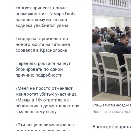
«Август принесет новые
возможности»: Тамара Глоба
назвала, кому из знаков
зодиака улыбнется удача
Тендер на строительство
нового моста на Татышев
сорвался в Красноярске
Переводы россиян начнут
блокировать по одной
причине: подробности
«Меня не просто отменяют,
меня хотят убить»: участница
«Мамы в 16» ответила на
обвинения в домогательствах
Специалисты нередко 
к маленькому сыну
Источник: 
пресс-служб
«Эти вещи взаимосвязаны»:
В конце феврал
политолог оценил шансы