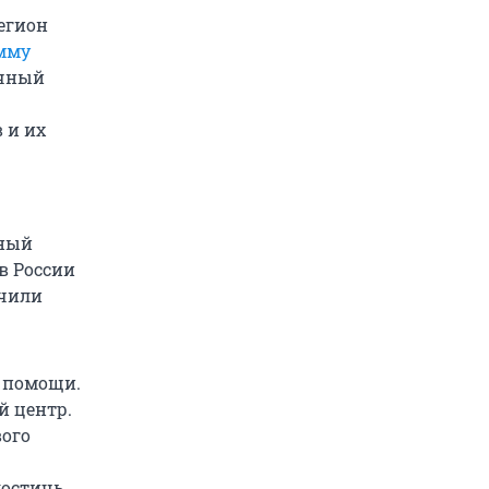
егион
мму
ичный
 и их
чный
в России
ечили
й помощи.
 центр.
вого
достичь