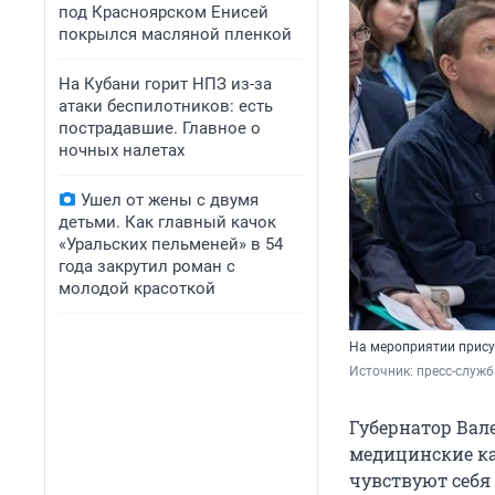
под Красноярском Енисей
покрылся масляной пленкой
На Кубани горит НПЗ из-за
атаки беспилотников: есть
пострадавшие. Главное о
ночных налетах
Ушел от жены с двумя
детьми. Как главный качок
«Уральских пельменей» в 54
года закрутил роман с
молодой красоткой
На мероприятии прис
Источник: 
пресс-служб
Губернатор Вал
медицинские кад
чувствуют себя