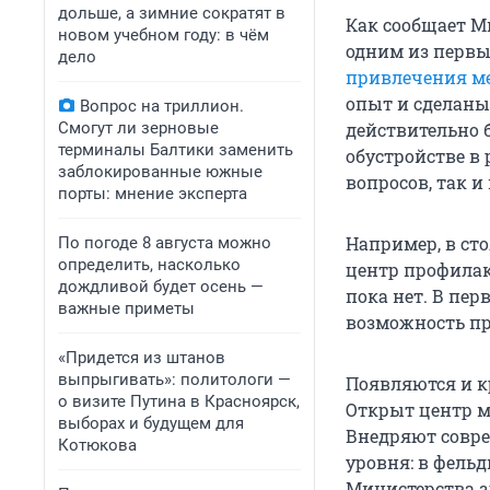
дольше, а зимние сократят в
Как сообщает М
новом учебном году: в чём
одним из первы
дело
привлечения м
опыт и сделаны
Вопрос на триллион.
Смогут ли зерновые
действительно 
терминалы Балтики заменить
обустройстве в
заблокированные южные
вопросов, так и
порты: мнение эксперта
Например, в ст
По погоде 8 августа можно
определить, насколько
центр профилак
дождливой будет осень —
пока нет. В пе
важные приметы
возможность пр
«Придется из штанов
выпрыгивать»: политологи —
Появляются и к
о визите Путина в Красноярск,
Открыт центр 
выборах и будущем для
Внедряют совре
Котюкова
уровня: в фель
Министерства з