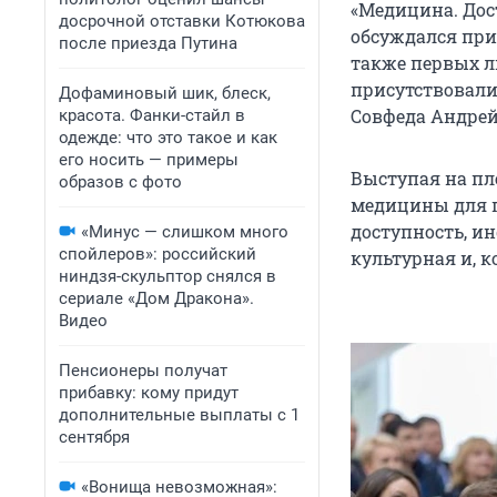
«Медицина. Дос
досрочной отставки Котюкова
обсуждался при 
после приезда Путина
также первых л
присутствовали
Дофаминовый шик, блеск,
Совфеда Андрей
красота. Фанки-стайл в
одежде: что это такое и как
его носить — примеры
Выступая на пл
образов с фото
медицины для п
доступность, и
«Минус — слишком много
спойлеров»: российский
культурная и, к
ниндзя-скульптор снялся в
сериале «Дом Дракона».
Видео
Пенсионеры получат
прибавку: кому придут
дополнительные выплаты с 1
сентября
«Вонища невозможная»: