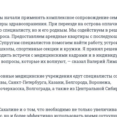
 мы начали применять комплексное сопровождение се
еры здравоохранения. При переезде на острова оплач
о специалисту, но и его родным. Мы содействуем в ре
оса. Предоставляем арендные квартиры с последую
Супругам специалистов помогаем найти работу, устро
, школы, спортивные секции и кружки. Я принял реше
одить встречи с медицинскими кадрами и в индивид
 вопросы, которые их волнуют, — сказал Валерий Лим
тровные медицинские учреждения едут специалисты со
вы, Санкт-Петербурга, Казани, Белгорода, Воронежа,
очеркасска, Волгограда, а также из Центральной Сиби
ахалине и о том, что необходимо не только увеличива
с, но и более эффективно использовать время сотрудн