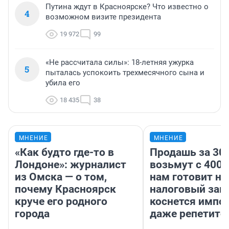
Путина ждут в Красноярске? Что известно о
4
возможном визите президента
19 972
99
«Не рассчитала силы»: 18-летняя ужурка
5
пыталась успокоить трехмесячного сына и
убила его
18 435
38
МНЕНИЕ
МНЕНИЕ
«Как будто где-то в
Продашь за 300
Лондоне»: журналист
возьмут с 4000
из Омска — о том,
нам готовит н
почему Красноярск
налоговый зако
круче его родного
коснется импор
города
даже репетито