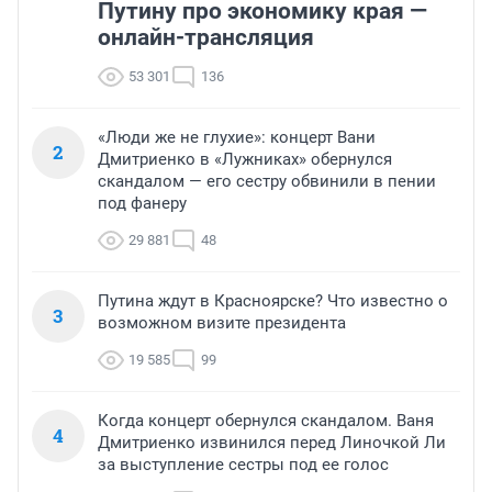
Путину про экономику края —
онлайн-трансляция
53 301
136
«Люди же не глухие»: концерт Вани
2
Дмитриенко в «Лужниках» обернулся
скандалом — его сестру обвинили в пении
под фанеру
29 881
48
Путина ждут в Красноярске? Что известно о
3
возможном визите президента
19 585
99
Когда концерт обернулся скандалом. Ваня
4
Дмитриенко извинился перед Линочкой Ли
за выступление сестры под ее голос