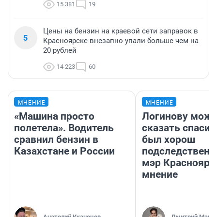
15 381
19
Цены на бензин на краевой сети заправок в
5
Красноярске внезапно упали больше чем на
20 рублей
14 223
60
МНЕНИЕ
МНЕНИЕ
«Машина просто
Логинову мож
полетела». Водитель
сказать спасиб
сравнил бензин в
был хорош
Казахстане и России
подследственн
мэр Красноярс
мнение
Анатолий Кузнецов
Дмитрий Мама