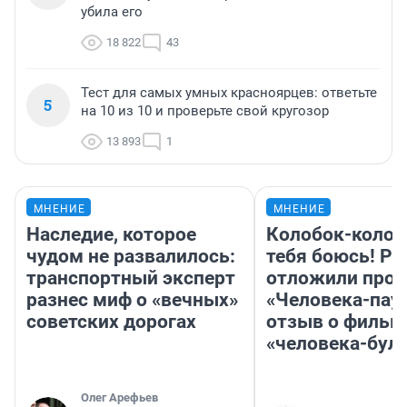
убила его
18 822
43
Тест для самых умных красноярцев: ответьте
5
на 10 из 10 и проверьте свой кругозор
13 893
1
МНЕНИЕ
МНЕНИЕ
Наследие, которое
Колобок-колобо
чудом не развалилось:
тебя боюсь! Ра
транспортный эксперт
отложили прок
разнес миф о «вечных»
«Человека-пау
советских дорогах
отзыв о фильм
«человека-бул
Олег Арефьев