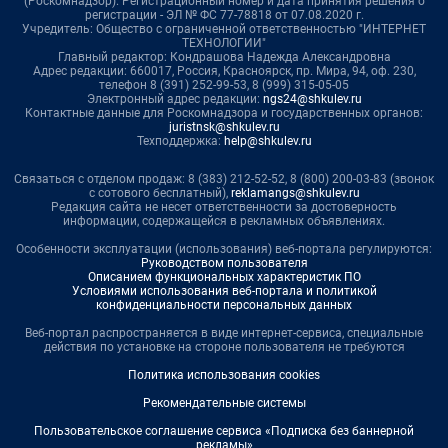
(Роскомнадзор). Регистрационный номер и дата принятия решения о
регистрации - ЭЛ № ФС 77-78818 от 07.08.2020 г.
Учредитель: Общество с ограниченной ответственностью "ИНТЕРНЕТ
ТЕХНОЛОГИИ"
Главный редактор: Кондрашова Надежда Александровна
Адрес редакции: 660017, Россия, Красноярск, пр. Мира, 94, оф. 230,
телефон 8 (391) 252-99-53, 8 (999) 315-05-05
Электронный адрес редакции:
ngs24@shkulev.ru
Контактные данные для Роскомнадзора и государственных органов:
juristnsk@shkulev.ru
Техподдержка:
help@shkulev.ru
Связаться с отделом продаж: 8 (383) 212-52-52, 8 (800) 200-03-83 (звонок
с сотового бесплатный),
reklamangs@shkulev.ru
Редакция сайта не несет ответственности за достоверность
информации, содержащейся в рекламных объявлениях.
Особенности эксплуатации (использования) веб-портала регулируются:
Руководством пользователя
Описанием функциональных характеристик ПО
Условиями использования веб-портала и политикой
конфиденциальности персональных данных
Веб-портал распространяется в виде интернет-сервиса, специальные
действия по установке на стороне пользователя не требуются
Политика использования cookies
Рекомендательные системы
Пользовательское соглашение сервиса «Подписка без баннерной
рекламы»