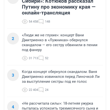
Сибири»: Котюков рассказал
Путину про экономику края —
онлайн-трансляция
54 458
148
«Люди же не глухие»: концерт Вани
2
Дмитриенко в «Лужниках» обернулся
скандалом — его сестру обвинили в пении
под фанеру
31 713
52
Когда концерт обернулся скандалом. Ваня
3
Дмитриенко извинился перед Линочкой Ли
за выступление сестры под ее голос
22 404
24
«Не рассчитала силы»: 18-летняя ужурка
4
пыталась успокоить трехмесячного сына и