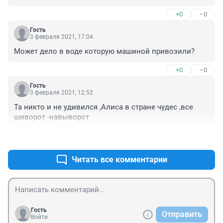
больше и что то здесь не так явно!!! Всех травят!!! А 
+0
–0
сколько ещё людей скорую не вызывали как мы??
Гость
3 февраля 2021, 17:04
Может дело в воде которую машиной привозили?
+0
–0
Гость
3 февраля 2021, 12:52
Та никто и не удивился ,Алиса в стране чудес ,все 
шиворот -навыворот
+0
–0
Читать все комментарии
Гость
Отправить
Войти