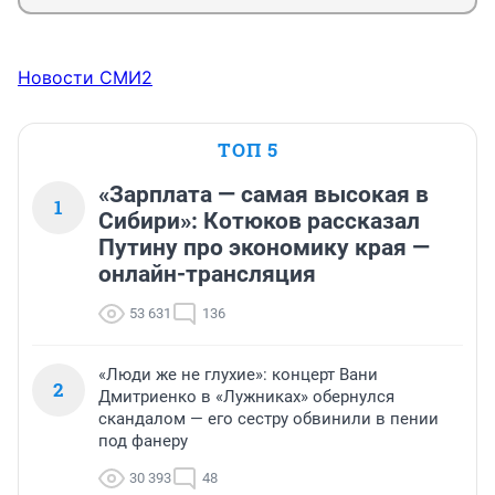
Новости СМИ2
ТОП 5
«Зарплата — самая высокая в
1
Сибири»: Котюков рассказал
Путину про экономику края —
онлайн-трансляция
53 631
136
«Люди же не глухие»: концерт Вани
2
Дмитриенко в «Лужниках» обернулся
скандалом — его сестру обвинили в пении
под фанеру
30 393
48