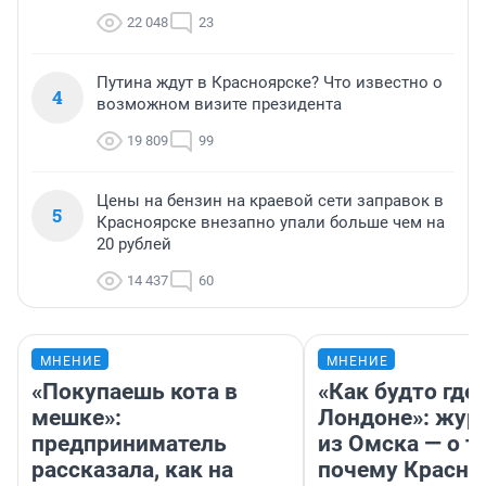
22 048
23
Путина ждут в Красноярске? Что известно о
4
возможном визите президента
19 809
99
Цены на бензин на краевой сети заправок в
5
Красноярске внезапно упали больше чем на
20 рублей
14 437
60
МНЕНИЕ
МНЕНИЕ
«Покупаешь кота в
«Как будто где-
мешке»:
Лондоне»: жур
предприниматель
из Омска — о т
рассказала, как на
почему Красно