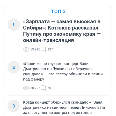
ТОП 5
«Зарплата — самая высокая в
1
Сибири»: Котюков рассказал
Путину про экономику края —
онлайн-трансляция
53 910
137
«Люди же не глухие»: концерт Вани
2
Дмитриенко в «Лужниках» обернулся
скандалом — его сестру обвинили в пении
под фанеру
30 727
50
Когда концерт обернулся скандалом. Ваня
3
Дмитриенко извинился перед Линочкой Ли
за выступление сестры под ее голос