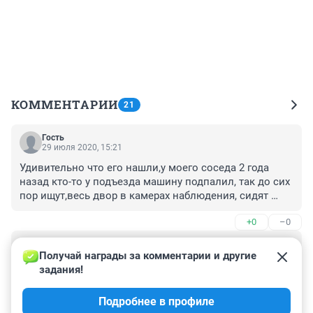
КОММЕНТАРИИ
21
Гость
29 июля 2020, 15:21
Удивительно что его нашли,у моего соседа 2 года 
назад кто-то у подъезда машину подпалил, так до сих 
пор ищут,весь двор в камерах наблюдения, сидят 
оглоеды и ни хрена не делают!
+0
–0
Гость
27 июля 2020, 19:31
Получай награды за комментарии и другие 
задания!
Вот именно, что всем нужна своя территория! Детям-
площадки, велосипедистам и скутеристам дорожки с 
Подробнее в профиле
ограждением или разделением зеленой зоной от 