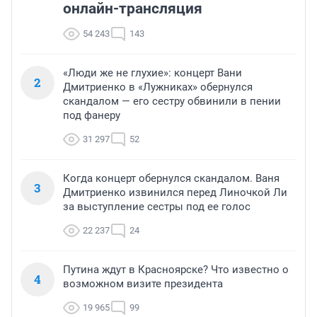
онлайн-трансляция
54 243
143
«Люди же не глухие»: концерт Вани
2
Дмитриенко в «Лужниках» обернулся
скандалом — его сестру обвинили в пении
под фанеру
31 297
52
Когда концерт обернулся скандалом. Ваня
3
Дмитриенко извинился перед Линочкой Ли
за выступление сестры под ее голос
22 237
24
Путина ждут в Красноярске? Что известно о
4
возможном визите президента
19 965
99