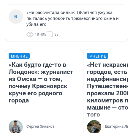
«Не рассчитала силы»: 18-летняя ужурка
5
пыталась успокоить трехмесячного сына и
убила его
18 405
38
МНЕНИЕ
МНЕНИЕ
«Как будто где-то в
«Нет некрасив
Лондоне»: журналист
городов, есть
из Омска — о том,
недофинансиро
почему Красноярск
Путешественн
круче его родного
проехали 2000
города
километров по 
машине — стои
того
Сергей Энквист
Екатерина Лит